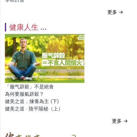
更多 →
健康人生
「服气辟穀」不是絕食
為何要服氣辟穀？
健美之道．煉養為主 (下)
健美之道 ‧ 陰平陽秘（上）
更多 →