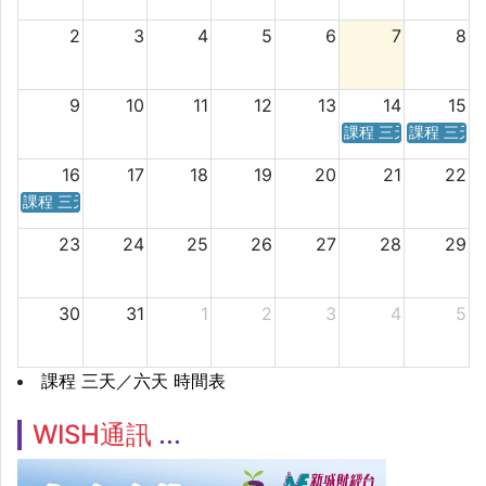
2
3
4
5
6
7
8
9
10
11
12
13
14
15
課程 三天／六天 時
課程 三天
16
17
18
19
20
21
22
課程 三天／六天 時間表
23
24
25
26
27
28
29
30
31
1
2
3
4
5
課程 三天／六天 時間表
WISH通訊