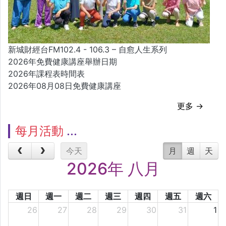
新城財經台FM102.4 - 106.3 – 自愈人生系列
2026年免費健康講座舉辦日期
2026年課程表時間表
2026年08月08日免費健康講座
更多 →
每月活動
今天
月
週
天
2026年 八月
週日
週一
週二
週三
週四
週五
週六
26
27
28
29
30
31
1