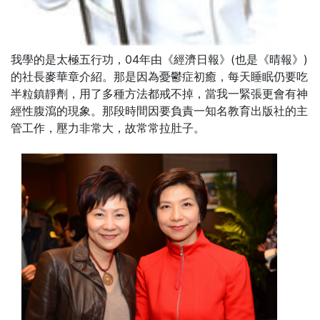
我學的是太極五行功，04年由《經濟日報》(也是《晴報》)
的社長麥華章介紹。那是因為憂鬱症初癒，每天睡眠仍要吃
半粒鎮靜劑，用了多種方法都戒不掉，當我一緊張更會有神
經性腹瀉的現象。那段時間因要負責一知名教育出版社的主
管工作，壓力非常大，故常常拉肚子。