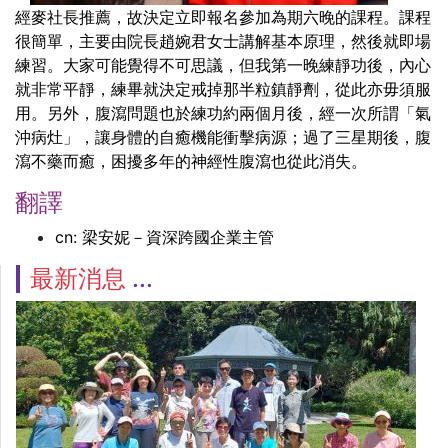
經麥社長推薦，故決定立即報名參加為期六晚的課程。課程
很簡單，主要由院長趙婉君女士講解基本原理，然後就即場
練習。大家可能覺得不可思議，但我第一晚練靜功後，內心
就非常平靜，練畢就決定戒掉那半粒鎮靜劑，從此亦毋須服
用。另外，腹瀉問題也於練功約兩個月後，經一次所謂「氣
沖病灶」，讓身體的自癒機能衝擊病源；過了三星期後，腹
瀉不藥而癒，困擾多年的神經性腹瀉也從此消失。
翻譯
cn: 梁安妮－資深跨國企業主管
最新消息