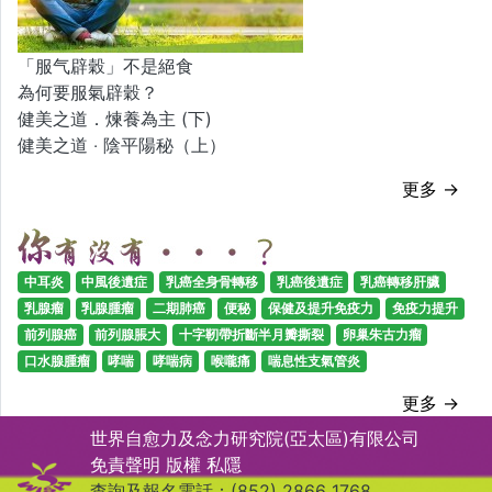
「服气辟穀」不是絕食
為何要服氣辟穀？
健美之道．煉養為主 (下)
健美之道 ‧ 陰平陽秘（上）
更多 →
中耳炎
中風後遺症
乳癌全身骨轉移
乳癌後遺症
乳癌轉移肝臟
乳腺瘤
乳腺腫瘤
二期肺癌
便秘
保健及提升免疫力
免疫力提升
前列腺癌
前列腺脹大
十字靭帶折斷半月瓣撕裂
卵巢朱古力瘤
口水腺腫瘤
哮喘
哮喘病
喉嚨痛
喘息性支氣管炎
更多 →
世界自愈力及念力研究院(亞太區)有限公司
免責聲明
版權
私隱
查詢及報名電話：(852) 2866 1768