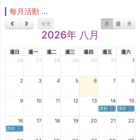
每月活動
今天
月
週
天
2026年 八月
週日
週一
週二
週三
週四
週五
週六
26
27
28
29
30
31
1
2
3
4
5
6
7
8
9
10
11
12
13
14
15
課程 三天／六天 時
課程 三天
16
17
18
19
20
21
22
課程 三天／六天 時間表