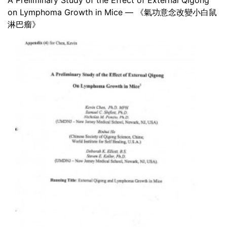
A Preliminary Study of the Effect of External Qigong
on Lymphoma Growth in Mice — 《氣功意念改變小白鼠
淋巴瘤》