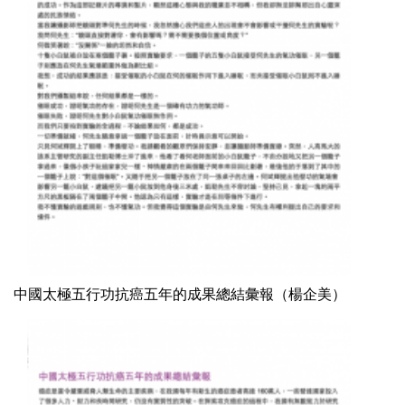
中國太極五行功抗癌五年的成果總結彙報（楊企美）