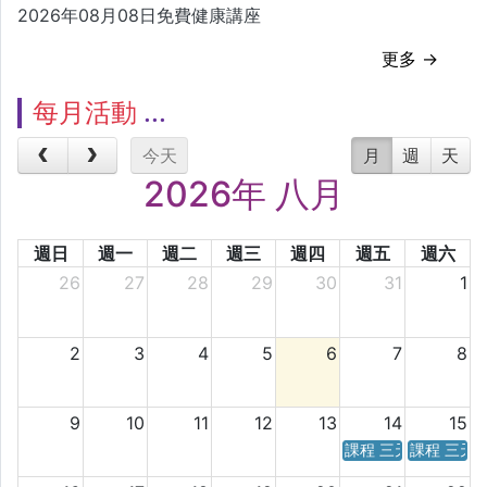
2026年08月08日免費健康講座
更多 →
每月活動
今天
月
週
天
2026年 八月
週日
週一
週二
週三
週四
週五
週六
26
27
28
29
30
31
1
2
3
4
5
6
7
8
9
10
11
12
13
14
15
課程 三天／六天 時
課程 三天