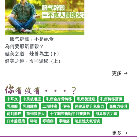
「服气辟穀」不是絕食
為何要服氣辟穀？
健美之道．煉養為主 (下)
健美之道 ‧ 陰平陽秘（上）
更多 →
中耳炎
中風後遺症
乳癌全身骨轉移
乳癌後遺症
乳癌轉移肝臟
乳腺瘤
乳腺腫瘤
二期肺癌
便秘
保健及提升免疫力
免疫力提升
前列腺癌
前列腺脹大
十字靭帶折斷半月瓣撕裂
卵巢朱古力瘤
口水腺腫瘤
哮喘
哮喘病
喉嚨痛
喘息性支氣管炎
更多 →