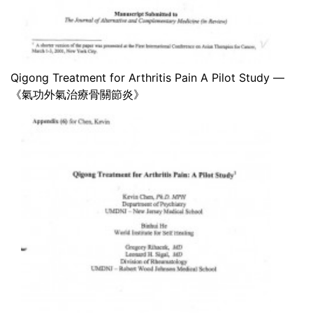
Qigong Treatment for Arthritis Pain A Pilot Study —
《氣功外氣治療骨關節炎》