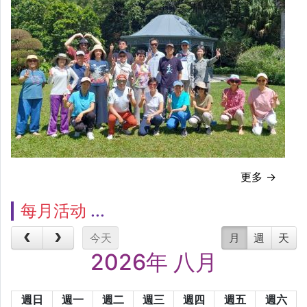
更多 →
每月活动
今天
月
週
天
2026年 八月
週日
週一
週二
週三
週四
週五
週六