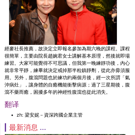
經麥社長推薦，故決定立即報名參加為期六晚的課程。課程
很簡單，主要由院長趙婉君女士講解基本原理，然後就即場
練習。大家可能覺得不可思議，但我第一晚練靜功後，內心
就非常平靜，練畢就決定戒掉那半粒鎮靜劑，從此亦毋須服
用。另外，腹瀉問題也於練功約兩個月後，經一次所謂「氣
沖病灶」，讓身體的自癒機能衝擊病源；過了三星期後，腹
瀉不藥而癒，困擾多年的神經性腹瀉也從此消失。
翻译
zh: 梁安妮－資深跨國企業主管
最新消息