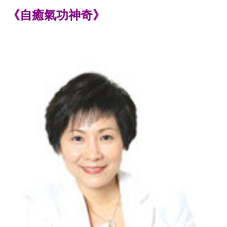
《自癒氣功神奇》