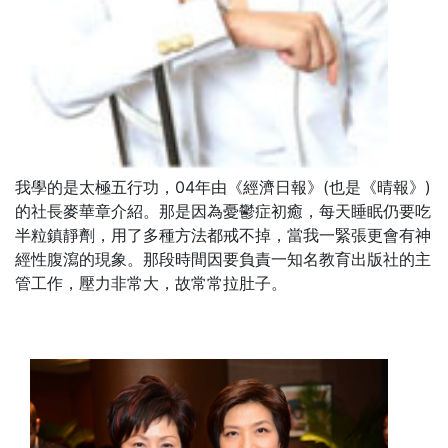
我學的是太極五行功，04年由《經濟日報》(也是《晴報》)
的社長麥華章介紹。那是因為憂鬱症初癒，每天睡眠仍要吃
半粒鎮靜劑，用了多種方法都戒不掉，當我一緊張更會有神
經性腹瀉的現象。那段時間因要負責一知名教育出版社的主
管工作，壓力非常大，故常常拉肚子。