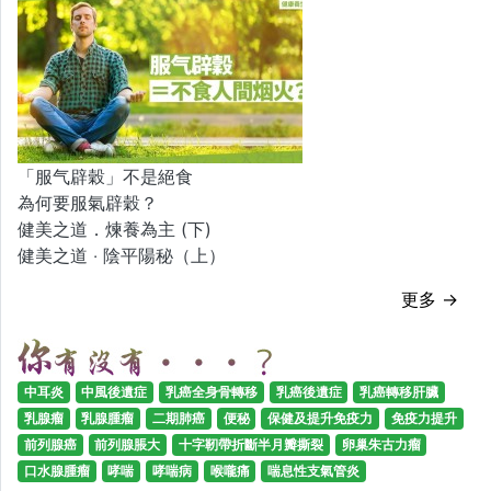
「服气辟穀」不是絕食
為何要服氣辟穀？
健美之道．煉養為主 (下)
健美之道 ‧ 陰平陽秘（上）
更多 →
中耳炎
中風後遺症
乳癌全身骨轉移
乳癌後遺症
乳癌轉移肝臟
乳腺瘤
乳腺腫瘤
二期肺癌
便秘
保健及提升免疫力
免疫力提升
前列腺癌
前列腺脹大
十字靭帶折斷半月瓣撕裂
卵巢朱古力瘤
口水腺腫瘤
哮喘
哮喘病
喉嚨痛
喘息性支氣管炎