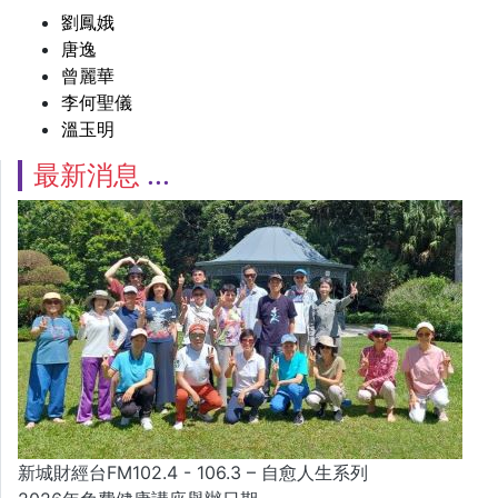
劉鳳娥
唐逸
曾麗華
李何聖儀
溫玉明
最新消息
新城財經台FM102.4 - 106.3 – 自愈人生系列