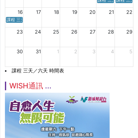
課程 三天／六天 時
課程 三天
16
17
18
19
20
21
22
課程 三天／六天 時間表
23
24
25
26
27
28
29
30
31
1
2
3
4
5
課程 三天／六天 時間表
WISH通訊