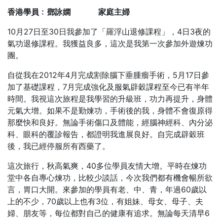
香港學員﹕鄧詠嫻 家庭主婦
10月27日至30日我參加了「羅浮山退修課程」，4日3夜的
氣功退修課程。我獲益良多，這次是我第一次參加外遊煉功
團。
自從我在2012年4月完成割除腦下垂腫瘤手術，5月17日參
加了基礎課程，7月完成強化及服氣辟穀課程至今已有半年
時間。我視這次旅程是我學習的升級班，功力再提升，身體
元氣大增。如果不是勤煉功，手術後的我，身體不會復原得
那麼快和良好。無論手術傷口及體能，經腦神經科、內分泌
科、眼科的覆診報告，都證明我進展良好。自完成辟穀班
後，我已經停服所有西藥了。
這次旅行，秋高氣爽，40多位學員友情大增。平時在煉功
堂中各自專心煉功，比較少談話，今次我們都有機會暢所欲
言，胃口大開。來參加的學員有老、中、青，年過60歲以
上的不少，70歲以上也有3位，有姐妹、母女、母子、夫
婦、朋友等，每位都對自己的健康有追求。無論每天清早6