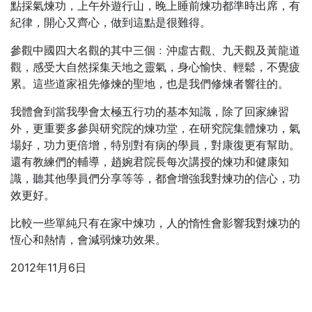
點採氣煉功，上午外遊行山，晚上睡前煉功都準時出席，有
紀律，開心又齊心，做到這點是很難得。
參觀中國四大名觀的其中三個﹕沖虛古觀、九天觀及黃龍道
觀，感受大自然採集天地之靈氣，身心愉快、輕鬆，不覺疲
累。這些道家祖先修煉的聖地，也是我們修煉者響往的。
我體會到當我學會太極五行功的基本知識，除了回家練習
外，更重要多參與研究院的煉功堂，在研究院集體煉功，氣
場好，功力更倍增，特別對有病的學員，對康復更有幫助。
還有教練們的輔導，趙婉君院長每次講授的煉功和健康知
識，聽其他學員們分享等等，都會增強我對煉功的信心，功
效更好。
比較一些單純只有在家中煉功，人的惰性會影響我對煉功的
恆心和熱情，會減弱煉功效果。
2012年11月6日