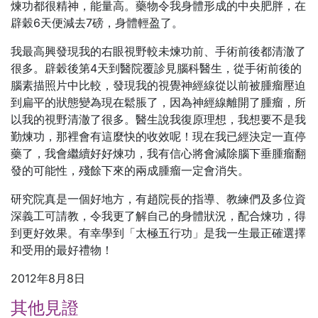
煉功都很精神，能量高。藥物令我身體形成的中央肥胖，在
辟穀6天便減去7磅，身體輕盈了。
我最高興發現我的右眼視野較未煉功前、手術前後都清澈了
很多。辟穀後第4天到醫院覆診見腦科醫生，從手術前後的
腦素描照片中比較，發現我的視覺神經線從以前被腫瘤壓迫
到扁平的狀態變為現在鬆脹了，因為神經線離開了腫瘤，所
以我的視野清澈了很多。醫生說我復原理想，我想要不是我
勤煉功，那裡會有這麼快的收效呢！現在我已經決定一直停
藥了，我會繼續好好煉功，我有信心將會減除腦下垂腫瘤翻
發的可能性，殘餘下來的兩成腫瘤一定會消失。
研究院真是一個好地方，有趙院長的指導、教練們及多位資
深義工可請教，令我更了解自己的身體狀況，配合煉功，得
到更好效果。有幸學到「太極五行功」是我一生最正確選擇
和受用的最好禮物！
2012年8月8日
其他見證