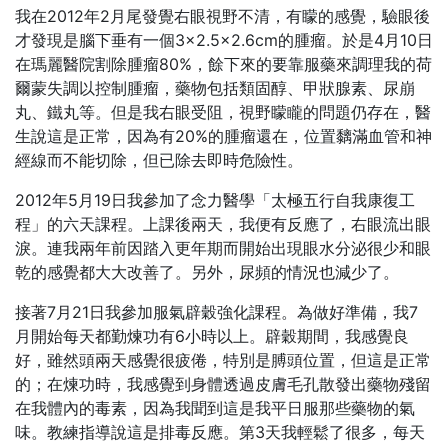
我在2012年2月尾發覺右眼視野不清，有矇的感覺，驗眼後
才發現是腦下垂有一個3×2.5×2.6cm的腫瘤。於是4月10日
在瑪麗醫院割除腫瘤80%，餘下來的要靠服藥來調理我的荷
爾蒙失調以控制腫瘤，藥物包括類固醇、甲狀腺素、尿崩
丸、鐵丸等。但是我右眼受阻，視野矇矓的問題仍存在，醫
生說這是正常，因為有20%的腫瘤還在，位置黐滿血管和神
經線而不能切除，但已除去即時危險性。
2012年5月19日我參加了念力醫學「太極五行自我康復工
程」的六天課程。上課後兩天，我便有反應了，右眼流出眼
淚。連我兩年前因踏入更年期而開始出現眼水分泌很少和眼
乾的感覺都大大改善了。另外，尿頻的情況也減少了。
接著7月21日我參加服氣辟穀強化課程。為做好準備，我7
月開始每天都勤煉功有6小時以上。辟穀期間，我感覺良
好，雖然頭兩天感覺很疲倦，特別是膊頭位置，但這是正常
的；在煉功時，我感覺到身體透過皮膚毛孔散發出藥物殘留
在我體內的毒素，因為我聞到這是我平日服那些藥物的氣
味。教練指導說這是排毒反應。第3天我輕鬆了很多，每天