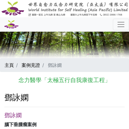
主頁
案例見證
鄧詠嫻
念力醫學「太極五行自我康復工程」
鄧詠嫻
鄧詠嫻
腦下垂腫瘤案例