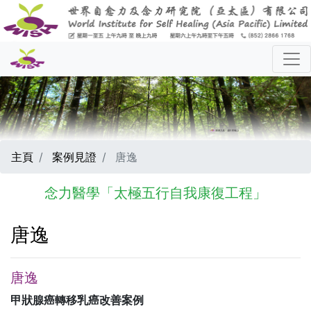
主頁
案例見證
唐逸
念力醫學「太極五行自我康復工程」
唐逸
唐逸
甲狀腺癌轉移乳癌改善案例