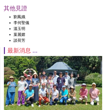
其他見證
劉鳳娥
李何聖儀
溫玉明
葉麗嫦
談荷芳
最新消息