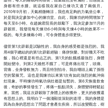
身都有些水腫。就這樣我在家自己煉功又過了兩個月。
2010年9月初，天氣稍微轉涼，我也有足夠的力氣坐公車，
於是我決定參加中心的煉功堂。自此，我煉功的時間增加了
每天至6小時。在趙婉君院長的鼓勵下，我決定參加11月的
辟穀班。我發現每天煉功6小時與每天煉4小時的效果不一
樣的。每天多煉兩小時，可令身體進步得更快。
儘管第1次辟穀是試驗性的，我自身的感受都是強烈的。我
用4個字總結的的第1次辟穀經驗﹕痛併快樂。對好幾天不吃
飯，我心裡還是有些忐忑的。第1天的飢餓感最強烈，身體
開始變冷。到第2天雖然不餓了，可是疼痛出現了，頭痛、
背痛，全身發軟無力，而且特別怕冷。我自嘲頭上戴了孫悟
空的緊箍咒。這也是我煉功以來第1次有如此強烈的氣沖病
灶現象。平時煉功時氣功病灶都是短暫的。第6天恢復飲食
後，奇妙的事情發生了，疼痛一點點消失，身體變得輕鬆起
來。當然，我這次辟穀除了身體上的收獲外，更大的收獲還
有思想上的。我明白了一個淺顯並深刻的道理，我的身體是
因為自身的思想出了問題才會產生疾病，所以改變觀念，樹