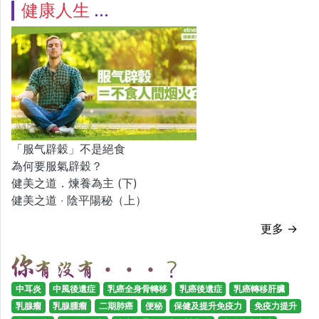
健康人生
「服气辟穀」不是絕食
為何要服氣辟穀？
健美之道．煉養為主 (下)
健美之道 ‧ 陰平陽秘（上）
更多 →
中耳炎
中風後遺症
乳癌全身骨轉移
乳癌後遺症
乳癌轉移肝臟
乳腺瘤
乳腺腫瘤
二期肺癌
便秘
保健及提升免疫力
免疫力提升