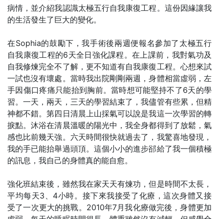
病情，並介紹我認識太極五行自我康復工程。這份因緣讓我
的生活發生了巨大的變化。
在Sophia的鼓勵下，我手術後兩週便報名參加了太極五行
自我康復工程的6天全日強化課程。在上課前，我對氣功及
自我修煉完全不了解，更不知道有自我康復工程。心想來試
一試也沒有壞處。當時我出院剛剛兩週，身體相當虛弱，左
手因傷口疼痛只能抬到胸前。當時想可能堅持不了6天的學
習。一天，兩天，三天的學習結束了，我儘管有些累，但精
神都不錯。第四日清晨上山採氣可以說是我這一次學習的轉
捩點。沐浴在清晨溫暖的陽光中，我全身都得到了放鬆，氣
感也比前幾天強。六天時間很快就過去了，我驚喜地發現，
我的手已能抬舉過頭頂。這個小小的進步郤給了我一個積極
的訊息，我自己的身體真的能自愈。
強化班結束後，雖然我在家天天有煉功，但是時間不太長，
平均每天3、4小時。接下來我接受了化療，這次身體又接
受了一次更大的挑戰。2010年7月我化療做完後，身體更加
虛弱，每天的睡眠時間很長，體重雖然沒有減輕，但感覺全