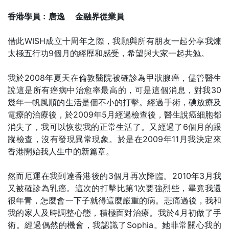
香港學員﹕唐逸 金融界從業員
借此WISH成立十周年之際，我願與所有朋友一起分享我煉
太極五行功9個月的經歷和感受，希望與大家一起共勉。
我於2008年夏天在倫敦醫院被確診為甲狀腺癌，儘管醫生
說這是所有癌病中治愈率最高的，可是這個消息，對我30
幾年一帆風順的生活是個不小的打擊。經過手術，碘放療及
電療的治療後，於2009年5月經過檢查後，醫生說癌細胞都
消失了，我可以恢復我的正常生活了。又經過了6個月的跟
蹤檢查，沒有發現異常現象。於是在2009年11月我決定來
香港開始我人生中的新篇章。
然而厄運在我到達香港後的3個月再次降臨。2010年3月我
又被確診為乳癌。這次的打擊比第1次要強烈些，畢竟我還
很年青，怎麼會一下子就得這麼嚴重的病。悲痛過後，我和
我的家人及時調整心態，積極面對治療。我於4月初做了手
術。經過偶然的機會，我認識了Sophia。她非常關心我的