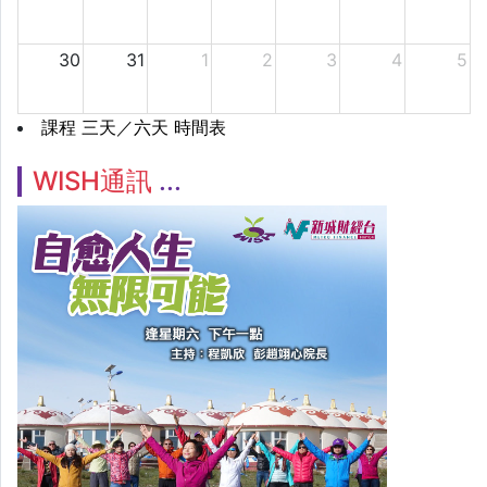
30
31
1
2
3
4
5
課程 三天／六天 時間表
WISH通訊