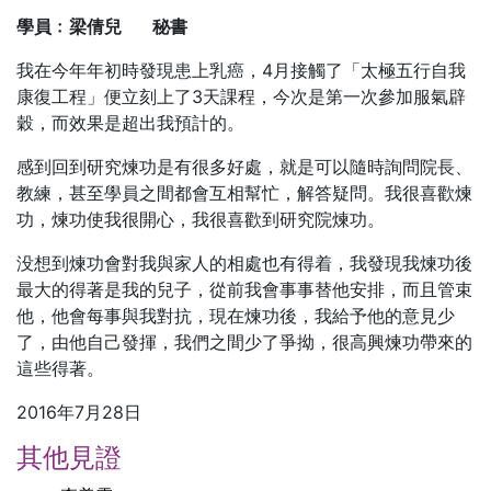
學員﹕梁倩兒
秘書
我在今年年初時發現患上乳癌，4月接觸了「太極五行自我
康復工程」便立刻上了3天課程，今次是第一次參加服氣辟
穀，而效果是超出我預計的。
感到回到研究煉功是有很多好處，就是可以隨時詢問院長、
教練，甚至學員之間都會互相幫忙，解答疑問。我很喜歡煉
功，煉功使我很開心，我很喜歡到研究院煉功。
没想到煉功會對我與家人的相處也有得着，我發現我煉功後
最大的得著是我的兒子，從前我會事事替他安排，而且管束
他，他會每事與我對抗，現在煉功後，我給予他的意見少
了，由他自己發揮，我們之間少了爭拗，很高興煉功帶來的
這些得著。
2016年7月28日
其他見證