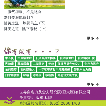
「服气辟穀」不是絕食
為何要服氣辟穀？
健美之道．煉養為主 (下)
健美之道 ‧ 陰平陽秘（上）
更多 →
中耳炎
中風後遺症
乳癌全身骨轉移
乳癌後遺症
乳癌轉移肝臟
乳腺瘤
乳腺腫瘤
二期肺癌
便秘
保健及提升免疫力
免疫力提升
前列腺癌
前列腺脹大
十字靭帶折斷半月瓣撕裂
卵巢朱古力瘤
口水腺腫瘤
哮喘
哮喘病
喉嚨痛
喘息性支氣管炎
更多 →
世界自愈力及念力研究院(亞太區)有限公司
免責聲明
版權
私隱
查詢及報名電話：(852) 2866 1768