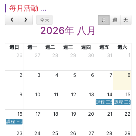
每月活動
今天
月
週
天
2026年 八月
週日
週一
週二
週三
週四
週五
週六
26
27
28
29
30
31
1
2
3
4
5
6
7
8
9
10
11
12
13
14
15
課程 三天／六天 時
課程 三天
16
17
18
19
20
21
22
課程 三天／六天 時間表
23
24
25
26
27
28
29