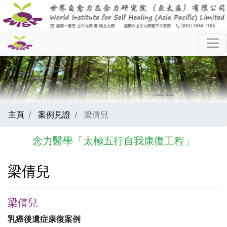
主頁
案例見證
梁倩兒
念力醫學「太極五行自我康復工程」
梁倩兒
梁倩兒
乳癌後遺症康復案例