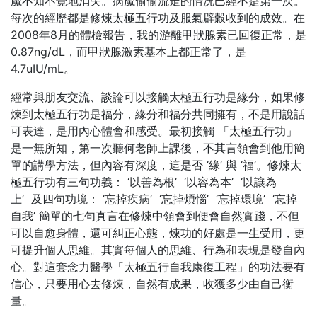
魔不知不覺地消失。病魔偷偷流走的情况巳經不是第一次。
每次的經歷都是修煉太極五行功及服氣辟穀收到的成效。在
2008年8月的體檢報告，我的游離甲狀腺素已回復正常，是
0.87ng/dL，而甲狀腺激素基本上都正常了，是
4.7uIU/mL。
經常與朋友交流、談論可以接觸太極五行功是緣分，如果修
煉到太極五行功是福分，緣分和福分共同擁有，不是用說話
可表達，是用內心體會和感受。最初接觸 「太極五行功」
是一無所知，第一次聽何老師上課後，不其言領會到他用簡
單的講學方法，但內容有深度，這是否 ‘緣’ 與 ‘福’。修煉太
極五行功有三句功義： ‘以善為根’ ‘以容為本’ ‘以讓為
上’ 及四句功境： ‘忘掉疾病’ ‘忘掉煩惱’ ‘忘掉環境’ ‘忘掉
自我’ 簡單的七句真言在修煉中領會到便會自然實踐，不但
可以自愈身體，還可糾正心態，煉功的好處是一生受用，更
可提升個人思維。其實每個人的思維、行為和表現是發自內
心。對這套念力醫學「太極五行自我康復工程」的功法要有
信心，只要用心去修煉，自然有成果，收獲多少由自己衡
量。