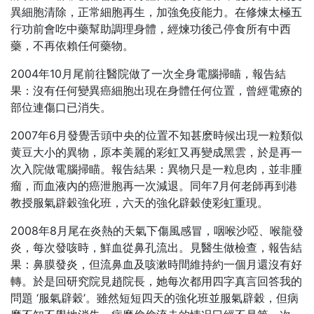
異細胞清除，正常細胞再生，加強免疫能力。在修煉太極五
行功前會吃中藥幫助調理身體，經煉功後己停食所有中西
藥，不再依賴任何藥物。
2004年10月尾前往醫院做了一次全身電腦掃瞄，報告結
果：沒有任何變異癌細胞出現在身體任何位置，曾經電療的
部位連傷口已消失。
2007年6月發覺舌頭中央的位置不知甚麽時候出現一粒類似
黄豆大小的異物，原本美麗的彩虹又再變成黑雲，於是再一
次入院做電腦掃瞄。報告結果：異物只是一粒息肉，並非腫
瘤，而血液內的癌泄胞再一次減退。同年7月何老師再到港
教授服氣辟穀強化班，六天的強化辟穀使彩虹重現。
2008年8月尾在炎熱的天氣下傷風感冒，咽喉沙啞、喉龍發
炎，每次發咳時，鮮血從鼻孔流出。見醫生做檢查，報告結
果：鼻膜發炎，但流鼻血及咳漱時間維持約一個月還沒有好
轉。於是回研究院見趙院長，她每次都用四字真言回答我的
問題 ‘服氣辟穀’。雖然短短四天的強化班並服氣辟穀，但病