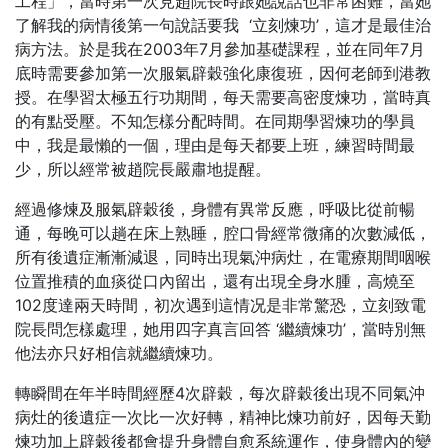
工程」，當時第一次見趙院長時跟她說話也非常困難，當她
了解我的病情後第一句說話要我 ‘立刻煉功’，這才是最佳治
病方法。於是我在2003年7月參加基礎課程，並在同年7月
底時需要參加第一次服氣辟穀強化康復班，因何老師到港教
授。在學習太極五行功期間，每天需要高密度煉功，當時真
的有點受壓。不知怎樣分配時間。在同期學習煉功的學員
中，我是最懶的一個，理由是每天都要上班，練習時間最
少，所以經常被趙院長嚴肅地提醒。
經過修煉及服氣辟穀後，身體有異常反應，呼吸比從前暢
通，每晚可以趟在床上熟睡，腔口骨經常微痛的次數減低，
所有後遺症漸漸減退，同時出現氣沖病灶，在電療期間咽喉
位置推積的血痰從口內留出，還有出現全身水腫，高燒至
102度達兩天時間，初次遇到這情况是非常驚恐，立刻致電
院長問怎樣處理，她用四字真言回答 ‘繼續煉功’，當時別無
他法亦只好相信就繼續煉功。
轉瞬間在年半時間經歷4次辟穀，每次辟穀後出現不同氣沖
病灶的後遺症一次比一次好轉，精神比煉功前好，因每天勤
煉功加上辟穀後都會提升身體自愈系統運作，使身體內的變