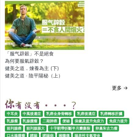
「服气辟穀」不是絕食
為何要服氣辟穀？
健美之道．煉養為主 (下)
健美之道 ‧ 陰平陽秘（上）
更多 →
中耳炎
中風後遺症
乳癌全身骨轉移
乳癌後遺症
乳癌轉移肝臟
乳腺瘤
乳腺腫瘤
二期肺癌
便秘
保健及提升免疫力
免疫力提升
前列腺癌
前列腺脹大
十字靭帶折斷半月瓣撕裂
卵巢朱古力瘤
口水腺腫瘤
哮喘
哮喘病
喉嚨痛
喘息性支氣管炎