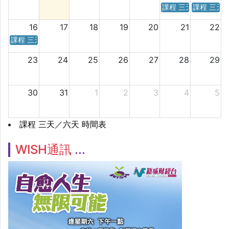
課程 三天／六天 時
課程 三天
16
17
18
19
20
21
22
課程 三天／六天 時間表
23
24
25
26
27
28
29
30
31
1
2
3
4
5
課程 三天／六天 時間表
WISH通訊