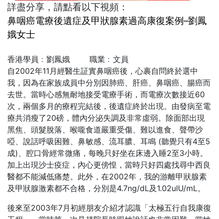
詳盡分享，請點看以下視頻：
鼻咽癌電療後遺症及甲狀腺素過高康復案例–劉鳳
娥女士
香港學員﹕劉鳳娥 職業﹕文員
自2002年11月經醫生証實鼻咽癌後，心裹自問終於選中
我，因為在家族成員中分別因肺癌、肝癌、鼻咽癌、腸癌而
去世。當時心感無耐地接受電療手術，而電療次數接近60
次，兩個多月的療程完結後，後遺症終於出現。由發病至電
療共消瘦了20磅，體內分泌失調及非常虛弱。除面部出現
黑焦、頭髮脫落、喉嚨食道嚴重受傷、難以進食、聲帶沙
啞、說話呼吸困難、鼻敏感、流耳膿、耳鳴 (聽覺只有4至5
成)、腔口骨經常微痛，每晚只好坐在床邊入睡2至3小時。
加上出現沙士疫症，內心更傍惶，當時只好四處找尋中西良
醫都不能減低痛楚。此外，在2002年，我的游離甲狀腺素
及甲狀腺激素都不合格，分別是4.7ng/dL及1.02uIU/mL。
後來至2003年7月初經朋友介紹才認識「太極五行自我康復