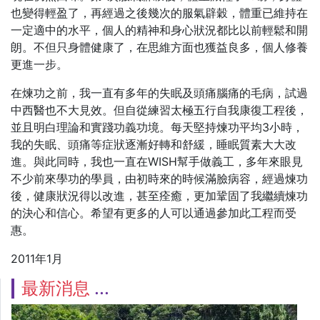
也變得輕盈了，再經過之後幾次的服氣辟穀，體重已維持在
一定適中的水平，個人的精神和身心狀況都比以前輕鬆和開
朗。不但只身體健康了，在思維方面也獲益良多，個人修養
更進一步。
在煉功之前，我一直有多年的失眠及頭痛腦痛的毛病，試過
中西醫也不大見效。但自從練習太極五行自我康復工程後，
並且明白理論和實踐功義功境。每天堅持煉功平均3小時，
我的失眠、頭痛等症狀逐漸好轉和舒緩，睡眠質素大大改
進。與此同時，我也一直在WISH幫手做義工，多年來眼見
不少前來學功的學員，由初時來的時候滿臉病容，經過煉功
後，健康狀況得以改進，甚至痊癒，更加鞏固了我繼續煉功
的決心和信心。希望有更多的人可以通過參加此工程而受
惠。
2011年1月
最新消息