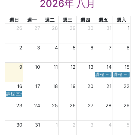
2026年 八月
週日
週一
週二
週三
週四
週五
週六
26
27
28
29
30
31
1
2
3
4
5
6
7
8
9
10
11
12
13
14
15
課程 三天／六天 時
課程 三天
16
17
18
19
20
21
22
課程 三天／六天 時間表
23
24
25
26
27
28
29
30
31
1
2
3
4
5