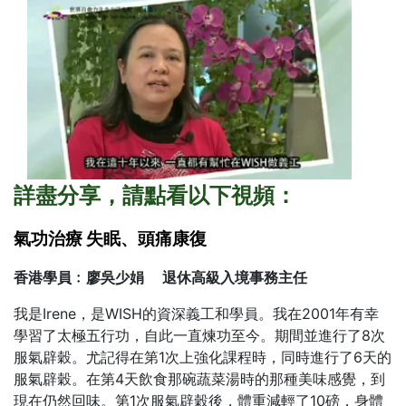
詳盡分享，請點看以下視頻：
氣功治療 失眠、頭痛康復
香港學員﹕廖吳少娟 退休高級入境事務主任
我是Irene，是WISH的資深義工和學員。我在2001年有幸
學習了太極五行功，自此一直煉功至今。期間並進行了8次
服氣辟穀。尤記得在第1次上強化課程時，同時進行了6天的
服氣辟穀。在第4天飲食那碗蔬菜湯時的那種美味感覺，到
現在仍然回味。第1次服氣辟穀後，體重減輕了10磅，身體