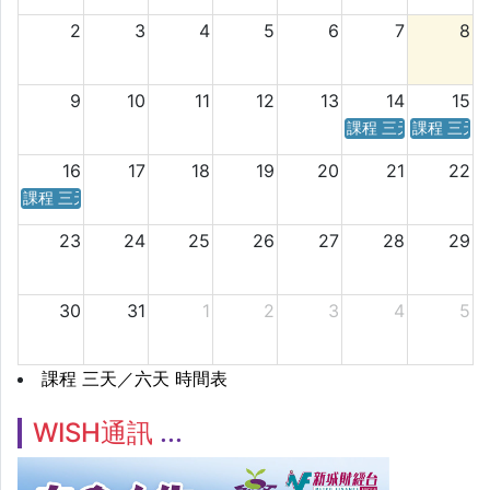
2
3
4
5
6
7
8
9
10
11
12
13
14
15
課程 三天／六天 時
課程 三天
16
17
18
19
20
21
22
課程 三天／六天 時間表
23
24
25
26
27
28
29
30
31
1
2
3
4
5
課程 三天／六天 時間表
WISH通訊