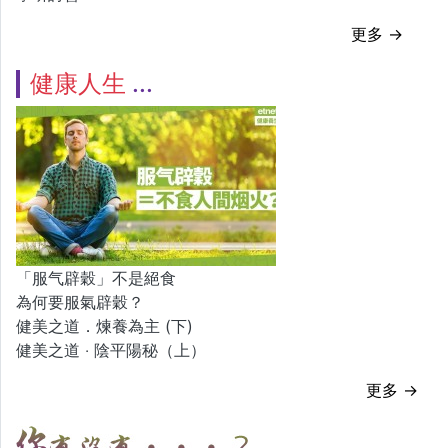
更多 →
健康人生
「服气辟穀」不是絕食
為何要服氣辟穀？
健美之道．煉養為主 (下)
健美之道 ‧ 陰平陽秘（上）
更多 →