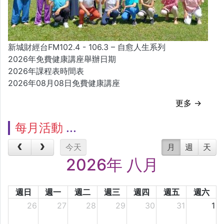
新城財經台FM102.4 - 106.3 – 自愈人生系列
2026年免費健康講座舉辦日期
2026年課程表時間表
2026年08月08日免費健康講座
更多 →
每月活動
今天
月
週
天
2026年 八月
週日
週一
週二
週三
週四
週五
週六
26
27
28
29
30
31
1