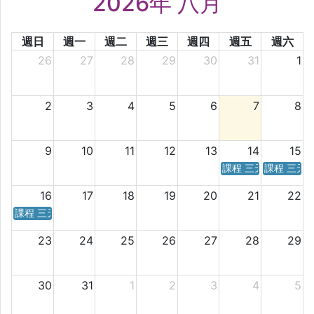
2026年 八月
週日
週一
週二
週三
週四
週五
週六
26
27
28
29
30
31
1
2
3
4
5
6
7
8
9
10
11
12
13
14
15
課程 三天／六天 時
課程 三天
16
17
18
19
20
21
22
課程 三天／六天 時間表
23
24
25
26
27
28
29
30
31
1
2
3
4
5