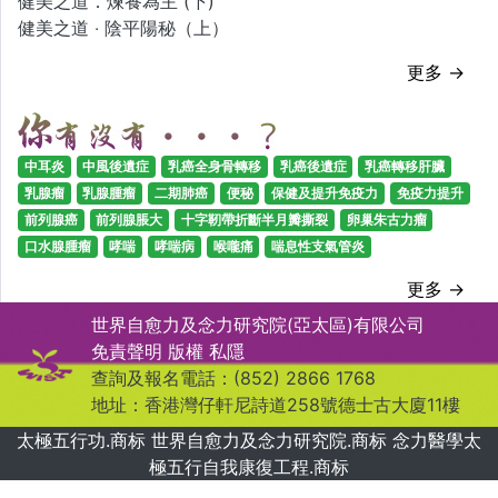
健美之道．煉養為主 (下)
健美之道 ‧ 陰平陽秘（上）
更多 →
中耳炎
中風後遺症
乳癌全身骨轉移
乳癌後遺症
乳癌轉移肝臟
乳腺瘤
乳腺腫瘤
二期肺癌
便秘
保健及提升免疫力
免疫力提升
前列腺癌
前列腺脹大
十字靭帶折斷半月瓣撕裂
卵巢朱古力瘤
口水腺腫瘤
哮喘
哮喘病
喉嚨痛
喘息性支氣管炎
更多 →
世界自愈力及念力研究院(亞太區)有限公司
免責聲明
版權
私隱
查詢及報名電話：(852) 2866 1768
地址：香港灣仔軒尼詩道258號德士古大廈11樓
太極五行功.商标 世界自愈力及念力研究院.商标 念力醫學太
極五行自我康復工程.商标