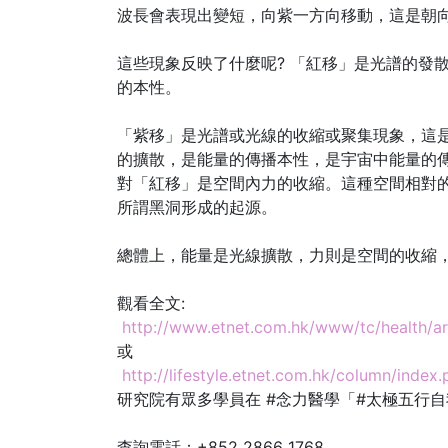
波長會表現出變短，向紫一方向移動，這是朝
這些現象反映了什麼呢? 「紅移」是光譜的發
的本性。
「紫移」是光譜或光線的收縮或聚集現象，這
的擴散，是能量的傳播本性，是宇宙中能量的
對「紅移」是空間內力的收縮。這種空間相對
所謂黑洞形成的起源。
總體上，能量是光線擴散，力則是空間的收縮
觀看全文:
http://www.etnet.com.hk/www/tc/health/a
或
http://lifestyle.etnet.com.hk/column/inde
研究院有眾多學員在 #念力醫學「#太極五行
查詢電話：+852 2866 1768