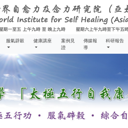
服氣辟穀
健康講座
案例見
傳媒報
科研報告
證
導