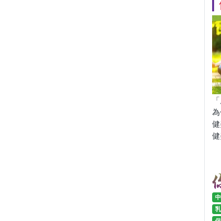
「
為
健
健
中
乳
保