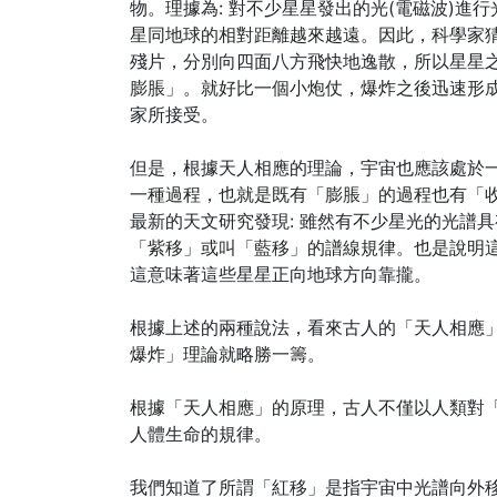
物。理據為: 對不少星星發出的光(電磁波)
星同地球的相對距離越來越遠。因此，科學家
殘片，分別向四面八方飛快地逸散，所以星星
膨脹」。就好比一個小炮仗，爆炸之後迅速形
家所接受。
但是，根據天人相應的理論，宇宙也應該處於
一種過程，也就是既有「膨脹」的過程也有「
最新的天文研究發現: 雖然有不少星光的光譜
「紫移」或叫「藍移」的譜線規律。也是說明
這意味著這些星星正向地球方向靠攏。
根據上述的兩種說法，看來古人的「天人相應
爆炸」理論就略勝一籌。
根據「天人相應」的原理，古人不僅以人類對
人體生命的規律。
我們知道了所謂「紅移」是指宇宙中光譜向外