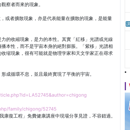
向觀察者而來的現象。
散，或者擴散現象，亦是代表能量在擴散的現象，是能量
課
是力的收縮現象，是力的本性。其實「紅移」光譜或光線
傳播本性，而不是宇宙本身的絕對膨脹。「紫移」光譜相
的收缩現象，很有可能就是物理学家和天文学家正在尋求
，形成循環不息，並且最終實現了平衡的宇宙。
rticle.php?id=LA52745&author=chigong
x.php/family/chigong/52745
自我康復工程」免費健康講座中現場分享見證，不容錯過。