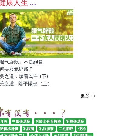
健康人生
服气辟穀」不是絕食
何要服氣辟穀？
美之道．煉養為主 (下)
美之道 ‧ 陰平陽秘（上）
更多 →
耳炎
中風後遺症
乳癌全身骨轉移
乳癌後遺症
癌轉移肝臟
乳腺瘤
乳腺腫瘤
二期肺癌
便秘
健及提升免疫力
免疫力提升
前列腺癌
前列腺脹大