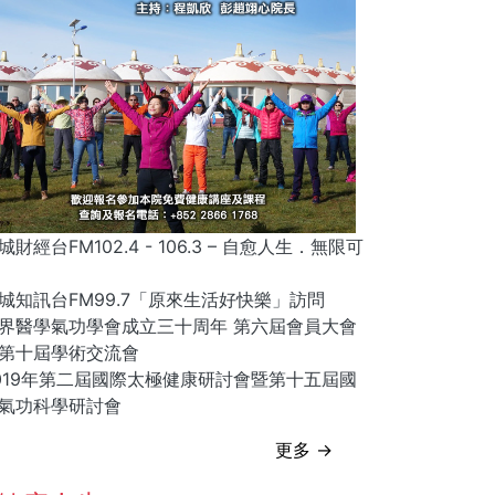
城財經台FM102.4 - 106.3 – 自愈人生．無限可
城知訊台FM99.7「原來生活好快樂」訪問
界醫學氣功學會成立三十周年 第六屆會員大會
第十屆學術交流會
019年第二屆國際太極健康研討會暨第十五屆國
氣功科學研討會
更多 →