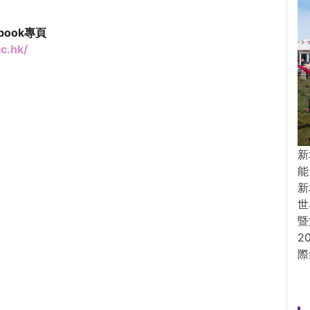
book專頁
c.hk/
新
能
新
世
暨
2
際