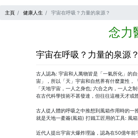
主頁
健康人生
宇宙在呼吸？力量的泉源？
念力
宇宙在呼吸？力量的泉源
古人認為: 宇宙和人萬物皆是「一氣所化」的
宙」，所以「天」宇宙和自然界有什麼稟性，「
「天地宇宙，一人之身也; 六合之內，一人之
在古代科學技術不甚發達，但往往這種天才或
古人從人體的呼吸之中推想到風箱作用時的一
就是天地一橐籥(風箱) 打鐵工匠用的工具: 風
近代人提出宇宙大爆炸理論，認為在50億年前