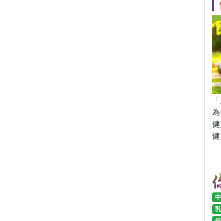
「
為
健
健
中
乳
保