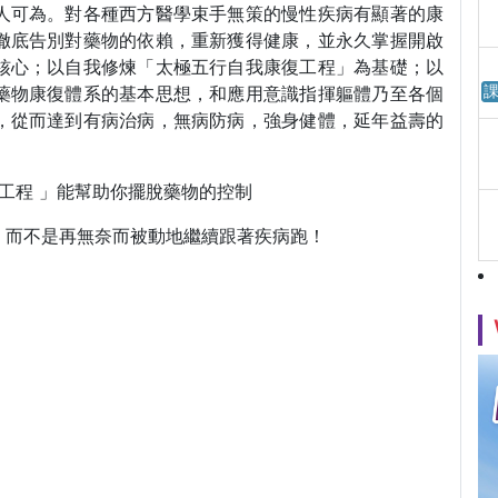
人可為。對各種西方醫學束手無策的慢性疾病有顯著的康
徹底告別對藥物的依賴，重新獲得健康，並永久掌握開啟
核心；以自我修煉「太極五行自我康復工程」為基礎；以
課
藥物康復體系的基本思想，和應用意識指揮軀體乃至各個
，從而達到有病治病，無病防病，強身健體，延年益壽的
復工程 」能幫助你擺脫藥物的控制
，而不是再無奈而被動地繼續跟著疾病跑！