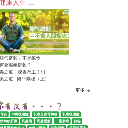
健康人生
服气辟穀」不是絕食
何要服氣辟穀？
美之道．煉養為主 (下)
美之道 ‧ 陰平陽秘（上）
更多 →
耳炎
中風後遺症
乳癌全身骨轉移
乳癌後遺症
癌轉移肝臟
乳腺瘤
乳腺腫瘤
二期肺癌
便秘
健及提升免疫力
免疫力提升
前列腺癌
前列腺脹大