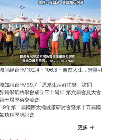
城財經台FM102.4 - 106.3 – 自愈人生．無限可
城知訊台FM99.7「原來生活好快樂」訪問
界醫學氣功學會成立三十周年 第六屆會員大會
第十屆學術交流會
019年第二屆國際太極健康研討會暨第十五屆國
氣功科學研討會
更多 →