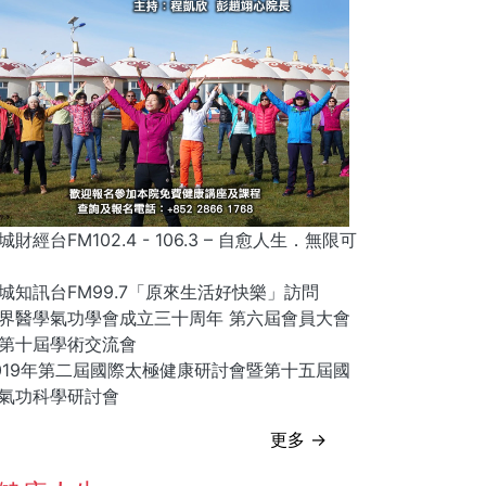
城財經台FM102.4 - 106.3 – 自愈人生．無限可
城知訊台FM99.7「原來生活好快樂」訪問
界醫學氣功學會成立三十周年 第六屆會員大會
第十屆學術交流會
019年第二屆國際太極健康研討會暨第十五屆國
氣功科學研討會
更多 →