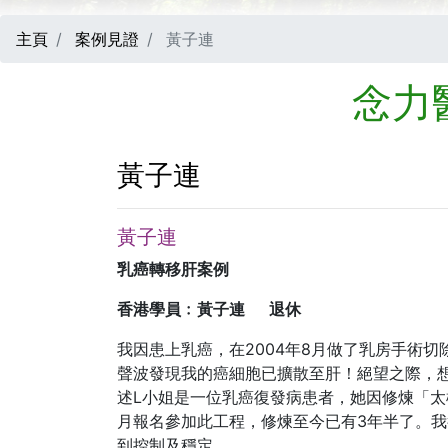
主頁
案例見證
黃子連
念力
黃子連
黃子連
乳癌轉移肝案例
香港學員﹕黃子連 退休
我因患上乳癌，在2004年8月做了乳房手術
聲波發現我的癌細胞已擴散至肝！絕望之際，
述L小姐是一位乳癌復發病患者，她因修煉「太
月報名參加此工程，修煉至今已有3年半了。
到控制及穩定。