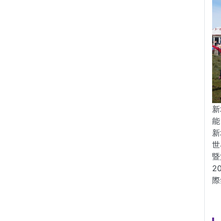
新
能
新
世
暨
2
際