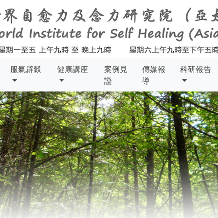
服氣辟穀
健康講座
案例見
傳媒報
科研報告
證
導