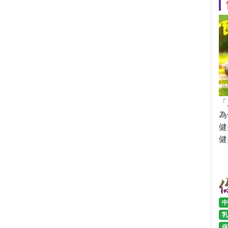
「
為
健
健
中
乳
保