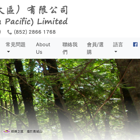
常見問題
About
聯絡我
會員/選
語言
Us
們
購