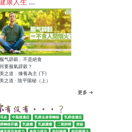
健康人生
服气辟穀」不是絕食
何要服氣辟穀？
美之道．煉養為主 (下)
美之道 ‧ 陰平陽秘（上）
更多 →
耳炎
中風後遺症
乳癌全身骨轉移
乳癌後遺症
癌轉移肝臟
乳腺瘤
乳腺腫瘤
二期肺癌
便秘
健及提升免疫力
免疫力提升
前列腺癌
前列腺脹大