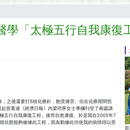
醫學「太極五行自我康復
切除，之後還要打6枝化療針，飽受痛苦。但在化療期間照
想起曾看過《經濟日報》內梁玳寧女士專欄刊登了兩篇講
極五行自我康復工程」後而自愈康復。於是我在2005年7
我很欣慰能夠修煉此工程，因為勤煉此功使我的病情得以受
新