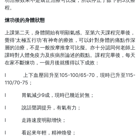
程。
煉功後的身體狀態
上課第二天，身體開始有明顯氣感。至第六天課程完畢後，
覺得‘太極五行功’有神奇的療效，可以針對身體的痛點作深
層的治療，不是一般按摩推拿可比擬。亦十分認同何老師上
課時對人體免疫力及疾病所論述的觀點。課程完畢後，每天
在家不斷煉功，一個月後就獲得以下成效：
l 上下血壓回升至105-100/65-70，現時已升至115-
110/70-75；
l 胃氣減少9成，現時已幾近於無；
l 說話聲調提升，有氣有力；
l 走路速度明顯增快；
l 看起來年輕，精神煥發；