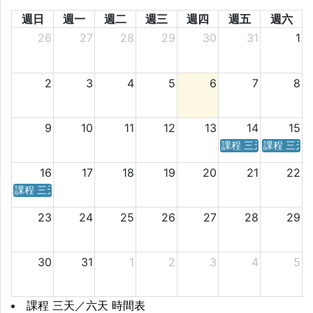
週日
週一
週二
週三
週四
週五
週六
26
27
28
29
30
31
1
2
3
4
5
6
7
8
9
10
11
12
13
14
15
課程 三天／六天 時
課程 三天
16
17
18
19
20
21
22
課程 三天／六天 時間表
23
24
25
26
27
28
29
30
31
1
2
3
4
5
課程 三天／六天 時間表