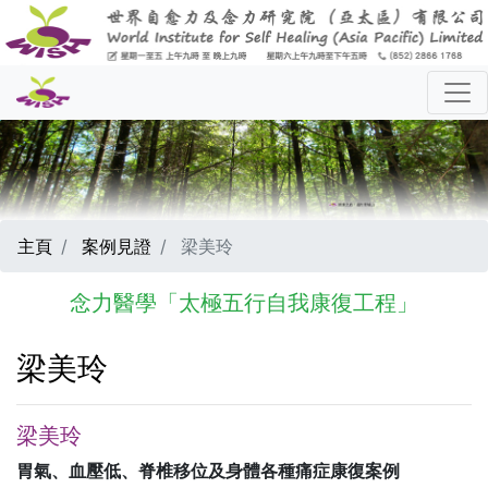
主頁
案例見證
梁美玲
念力醫學「太極五行自我康復工程」
梁美玲
梁美玲
胃氣、
血壓低、脊椎移位及身體各種痛症康復案例