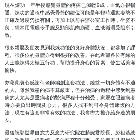
現在煉功一年半後感覺身體的疼痛已減輕9成，血氣亦很暢
通。煉功的過程中感覺骨骼的錯位可能是年輕時運動姿勢不
正確及過度勞損有關，再加上以前在辦公室工作時，坐姿不
良，經常用電腦令手腕及頸部肌肉崩硬，血液循環受阻所引
致。
很多親屬及朋友見到我煉功後的良好身體狀況，都參加了課
程。很多位的身體亦得到很好的改善。在此希望各位有緣的
人士能煉得太極五行功，幫助提升身心的質素，使生活美滿
愉快。
亦藉此衷心感謝何老師編創這套功法，鐃益一切身體有不適
的人。雖然我患的病不算嚴重，但在治病的過程中感受到患
病的人尤其是重病者的醫病歷程十分難受，家屬在照顧病者
時亦要負出時間及心力。很多人找不到可令身體康愎的方
法，現在有這套非常有效的功法，我會盡力推介給身邊的朋
友。
最後祝願世界自愈力及念力研究院在趙婉君院長、彭祖基總
監、馮教練、植教練，各位研究院同事，各位義工及學員的