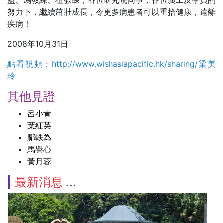
努力下，繼續茁壯成長，令更多病患者可以重拾健康，遠離
疾病！
2008年10月31日
點看視頻：
http://www.wishasiapacific.hk/sharing/梁美
玲
其他見證
呂小青
葉紅英
鄺軼為
馬譽心
黃月蓉
最新消息