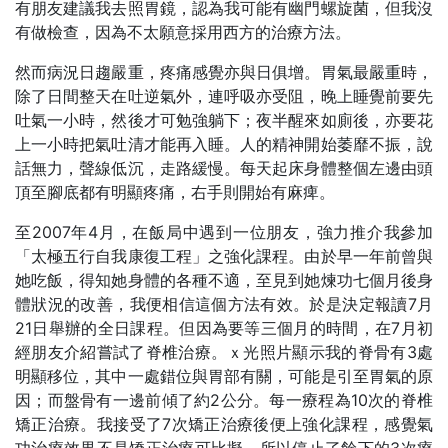
有朋友建議我去照胃鏡，認為我可能有幽門螺旋菌，但我沒
有做檢查，因為不太願意採用西方的治療方法。
然而病況日趨嚴重，疼痛感覺亦與日俱增。胃氣最嚴重時，
除了日間整天在吐逆氣外，連呼吸亦受阻，晚上睡覺前要先
吐氣一小時，然後才可勉強躺下；夜半醒來如廁後，亦要花
上一小時把氣吐清才能再入睡。人的精神開始萎靡不振，說
話無力，聲線低沉，走路緩慢。每天起床身體整個左邊由頭
頂至腳底都有明顯疼痛，右手則開始有麻痺。
至2007年4月，在飯局中遇到一位朋友，強力推介我參加
「太極五行自我康復工程」之強化課程。由於早一年前曾與
她吃飯，得知她身體的各種不適，至見到她煉功七個月後身
體狀況的改善，我便相信這個方法有效。於是決定報讀7月
21日舉辦的全日課程。但因為要等三個月的時間，在7月初
經朋友介紹嘗試了脊椎治療。ｘ光照片顯示我的脊骨有3處
明顯移位，其中一處錯位與胃部有關，可能是引至胃氣的原
因；而盤骨有一邊前傾了約2公分。每一療程為10次的脊椎
矯正治療。我接受了7次矯正治療後便上強化課程，感覺氣
功治療效果不是矯正治療可比擬，所以停止了餘下的3次療