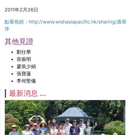
2011年2月26日
點看視頻：http://www.wishasiapacific.hk/sharing/唐翠
萍
其他見證
劉仕華
容振明
廖吳少娟
張寶蓮
李何聖儀
最新消息