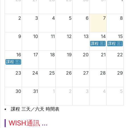
2
3
4
5
6
7
8
9
10
11
12
13
14
15
課程 三天／六天 時
課程 三天
16
17
18
19
20
21
22
課程 三天／六天 時間表
23
24
25
26
27
28
29
30
31
1
2
3
4
5
課程 三天／六天 時間表
WISH通訊