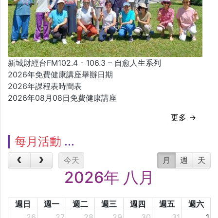
新城財經台FM102.4 - 106.3 – 自愈人生系列
2026年免費健康講座舉辦日期
2026年課程表時間表
2026年08月08日免費健康講座
更多 →
每月活動
今天
月
週
天
2026年 八月
週日
週一
週二
週三
週四
週五
週六
26
27
28
29
30
31
1