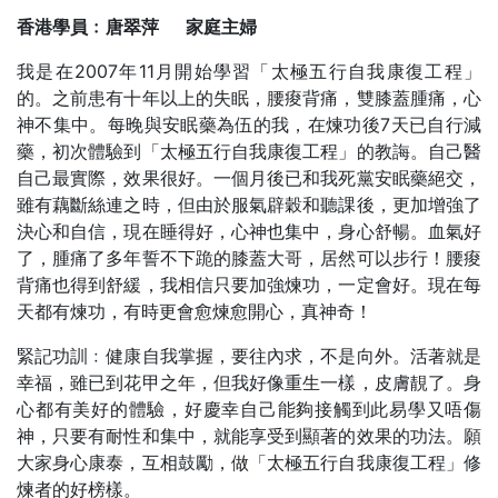
香港學員﹕唐翠萍 家庭主婦
我是在2007年11月開始學習「太極五行自我康復工程」
的。之前患有十年以上的失眠，腰痠背痛，雙膝蓋腫痛，心
神不集中。每晚與安眠藥為伍的我，在煉功後7天已自行減
藥，初次體驗到「太極五行自我康復工程」的教誨。自己醫
自己最實際，效果很好。一個月後已和我死黨安眠藥絕交，
雖有藕斷絲連之時，但由於服氣辟穀和聽課後，更加增強了
決心和自信，現在睡得好，心神也集中，身心舒暢。血氣好
了，腫痛了多年誓不下跪的膝蓋大哥，居然可以步行！腰痠
背痛也得到舒緩，我相信只要加強煉功，一定會好。現在每
天都有煉功，有時更會愈煉愈開心，真神奇！
緊記功訓﹕健康自我掌握，要往內求，不是向外。活著就是
幸福，雖已到花甲之年，但我好像重生一樣，皮膚靚了。身
心都有美好的體驗，好慶幸自己能夠接觸到此易學又唔傷
神，只要有耐性和集中，就能享受到顯著的效果的功法。願
大家身心康泰，互相鼓勵，做「太極五行自我康復工程」修
煉者的好榜樣。