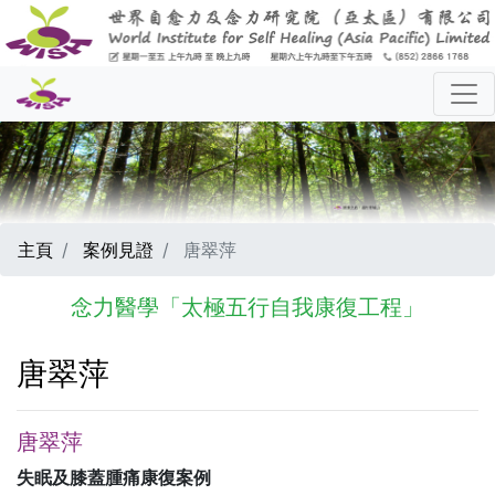
主頁
案例見證
唐翠萍
念力醫學「太極五行自我康復工程」
唐翠萍
唐翠萍
失眠及膝蓋腫痛康復案例