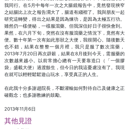
我同行。在5月中每年一次之大腸鏡報告中，竟然發現狹窄
之結腸比上次之報告濶大了，腸道有縐褶了。我與朋友一起
研究這轉變，得出之結果是因為煉功，是因為太極五行功。
雖然仍一樣便秘，一樣服瀉藥。但我深信好日子很快會到。
果然，在六月下旬，突然在沒有服瀉藥之情況下，竟然有大
便。數十年第一次有如此形狀之大便，我很開心。隨後數天
也不錯，結果在整整一個月裡，我只是服了數次瀉藥，
2013年7月20日再次辟穀，結果在8月後到今天，需服藥的
次數越來越小。以前常擔心總有一天要靠造口（「一個膠
袋」盛載大便）過渡餘生，但今日的我這憂慮沒有了。我現
在就可以輕輕鬆鬆遊山玩水，享受真正的人生。
在此我十分多謝趙院長，不斷灌輸如何對待自己及健康之正
確觀念；也多謝教練的鼓勵。
2013年11月6日
其他見證