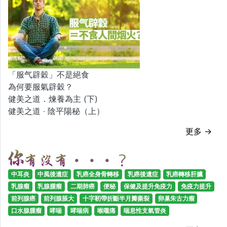
「服气辟穀」不是絕食
為何要服氣辟穀？
健美之道．煉養為主 (下)
健美之道 ‧ 陰平陽秘（上）
更多 →
中耳炎
中風後遺症
乳癌全身骨轉移
乳癌後遺症
乳癌轉移肝臟
乳腺瘤
乳腺腫瘤
二期肺癌
便秘
保健及提升免疫力
免疫力提升
前列腺癌
前列腺脹大
十字靭帶折斷半月瓣撕裂
卵巢朱古力瘤
口水腺腫瘤
哮喘
哮喘病
喉嚨痛
喘息性支氣管炎