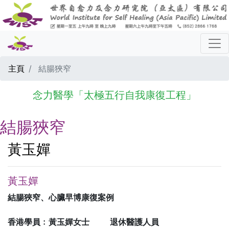
主頁
結腸狹窄
念力醫學「太極五行自我康復工程」
結腸狹窄
黃玉嬋
黃玉嬋
結腸狹窄、心臟早博康復案例
香港學員﹕黃玉嬋女士 退休醫護人員