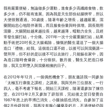
我有嚴重便秘，無論做多少運動，進食多少高纖維食物，飲
多少水，仍不能有進展。因為我是天生部份結腸狹窄，所以
大便很難通過。30歲後，隨著年齡之增長，越趨嚴重。瀉
藥開始忠心地陪伴著我，而且服食份量與時俱增。因長期用
瀉藥，大腸開始越來越拉長，越來越薄，蠕動力全失，且經
常發生腸打結，十分痛。2011年一次十分嚴重腸打結，結果
動手術把20吋長之大腸截除，慷慨的醫生還送了一個大腸
造口「禮物」給我。這個造口還不錯，以後可以與瀉藥講一
聲拜拜，但不好的是以後不可以去旅行，只能躲在家中，因
為造口隨時會爆袋，十分狼狽。數月後，醫生又把造口移
除，我又立即墮入與瀉藥相擁的日子。
在2012年年12月，一個偶然機會下，朋友邀請我一同參加
「太極五行康復之課程」之講座。我與另外三位朋友，一行
四人，毫不考慮下報名，開始三天課程，隨著還參加了煉功
堂。在2013年2月又參加了辟殼班，完結後之翌日發覺自
1987年患上的早博已消失，小腿抽筋也消失。自參加了這
個2月份辟殼班，我再沒有服心臟藥及鈣片，不過便秘仍與