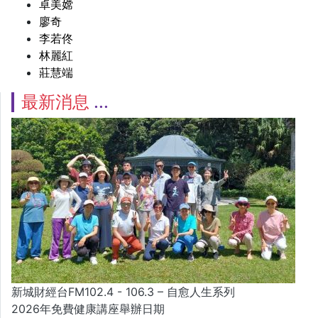
卓美嫦
廖奇
李若佟
林麗紅
莊慧端
最新消息
新城財經台FM102.4 - 106.3 – 自愈人生系列
2026年免費健康講座舉辦日期