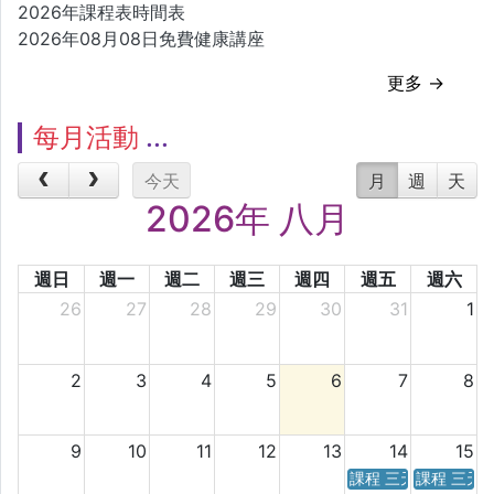
2026年課程表時間表
2026年08月08日免費健康講座
更多 →
每月活動
今天
月
週
天
2026年 八月
週日
週一
週二
週三
週四
週五
週六
26
27
28
29
30
31
1
2
3
4
5
6
7
8
9
10
11
12
13
14
15
課程 三天／六天 時
課程 三天