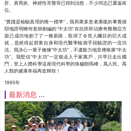
肝、肩周炎、神經性耳聾等已得到治愈，不少同志已重返崗
位。
“實踐是檢驗真理的唯一標準”，我和衆多患者康復的事實雄
辯地證明瞭何老師創編的“中太功”在抗癌和治療奇難雜症方
面已成功地創了了一條新路，取得了令世人矚目的巨大成
就，是經得起群衆自身和現代醫學檢測手段驗證的一流功
法。我决心一輩子修煉“中太功”，不遺餘力地宣傳推廣“中太
功”。我堅信“中太功”一定能走入千家萬戶，幷早日走出國
門，登上人體科學這座現代科學的珠穆朗瑪峰，爲人民、爲
人類的健康幸福再造輝煌！
1995年
最新消息