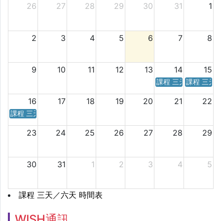
26
27
28
29
30
31
1
2
3
4
5
6
7
8
9
10
11
12
13
14
15
課程 三天／六天 時
課程 三天
16
17
18
19
20
21
22
課程 三天／六天 時間表
23
24
25
26
27
28
29
30
31
1
2
3
4
5
課程 三天／六天 時間表
WISH通訊