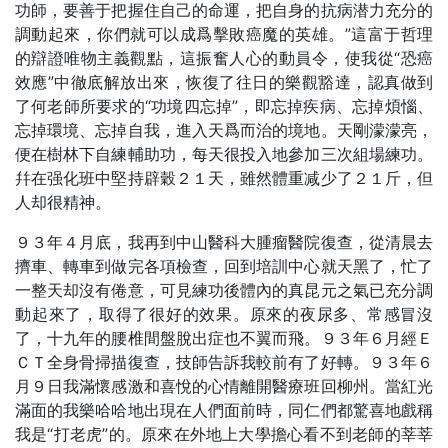
功師，要善于把握住自己的命運，把自身的抗病潜力充分的
調動起來，你們就可以成爲擊敗癌魔的英雄。”這富于哲理
的辯證唯物主義觀點，這振奮人心的動員令，使我從“恐癌
效應”中徹底解放出來，恢復了往日的樂觀豁達，認真做到
了何老師所要求的“功境四忘掉”，即忘掉疾病、忘掉煩惱、
忘掉環境、忘掉自我，進入天爲而治的境地。天剛濛濛亮，
便在樹林下自練輔助功，每天很投入地參加三次組場練功。
幷在强化班中堅持辟穀２１天，雖然體重减少了２１斤，但
人却很精神。
９３年４月底，我再到中山醫科大腫瘤醫院復查，從清晨去
擠車、轉車到做完各項檢查，回到培訓中心就天黑了，忙了
一整天却沒有倦意，可見練功後體內的真昆元之氣已充分調
動起來了，取得了很好的效果。原來的夜尿多、常感冒沒
了，十九年的腰椎間盤脫出症也不翼而飛。９３年６月經Ｅ
ＣＴ全身骨掃描復查，技師告訴我較前有了好轉。９３年６
月９日我滿懷感激和喜悅的心情離開醫療班回柳州。當紅光
滿面的我樂哈哈地出現在人們面前時，同仁們都驚喜地戲稱
我是“打老虎”的。原來在外地上大學擔心看不到老師的莘莘