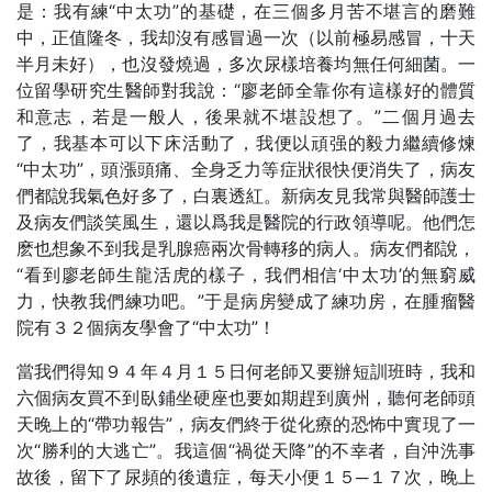
是：我有練“中太功”的基礎，在三個多月苦不堪言的磨難
中，正值隆冬，我却沒有感冒過一次（以前極易感冒，十天
半月未好），也沒發燒過，多次尿樣培養均無任何細菌。一
位留學研究生醫師對我說：“廖老師全靠你有這樣好的體質
和意志，若是一般人，後果就不堪設想了。”二個月過去
了，我基本可以下床活動了，我便以頑强的毅力繼續修煉
“中太功”，頭漲頭痛、全身乏力等症狀很快便消失了，病友
們都說我氣色好多了，白裏透紅。新病友見我常與醫師護士
及病友們談笑風生，還以爲我是醫院的行政領導呢。他們怎
麽也想象不到我是乳腺癌兩次骨轉移的病人。病友們都說，
“看到廖老師生龍活虎的樣子，我們相信‘中太功’的無窮威
力，快教我們練功吧。”于是病房變成了練功房，在腫瘤醫
院有３２個病友學會了“中太功”！
當我們得知９４年４月１５日何老師又要辦短訓班時，我和
六個病友買不到臥鋪坐硬座也要如期趕到廣州，聽何老師頭
天晚上的“帶功報告”，病友們終于從化療的恐怖中實現了一
次“勝利的大逃亡”。我這個“禍從天降”的不幸者，自沖洗事
故後，留下了尿頻的後遺症，每天小便１５─１７次，晚上