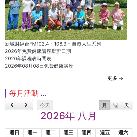
新城財經台FM102.4 - 106.3 – 自愈人生系列
2026年免費健康講座舉辦日期
2026年課程表時間表
2026年08月08日免費健康講座
更多 →
每月活動
今天
月
週
天
2026年 八月
週日
週一
週二
週三
週四
週五
週六