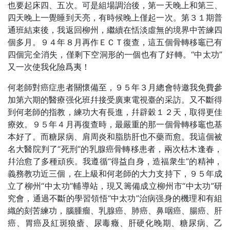
也要起床四、五次。可是組場調治後，第一天晚上和第三、
四天晚上一覺睡到天亮，有時候晚上僅起一次。第３１期普
通班結束後，我返回柳州，繼續在恬淡虛無的境界中苦練四
個多月。９４年８月再作ＥＣＴ復查，這五個骨轉移竈已有
四個完全消失，僅剩下空洞形的一個也有了好轉。“中太功”
又一次使我化險爲夷！
何老師對癌症患者關懷備至，９５年３月總會特邀我免費參
加第六期的醫療强化班幷接受廣東電視臺的采訪。又不斷得
到何老師的指教，練功大有長進，幷辟穀１２天，取得更佳
療效。９５年４月再復查時，最嚴重的那一個骨轉移竈也基
本好了。而糖尿病、肩周炎和脂肪肝也不藥而愈。我這個被
名大醫院判了“死刑”的乳腺癌骨轉移患者，兩次枯木逢春，
幷治愈了多種頑疾。我遵循“得益自身，造福衆生”的精神，
義務教功近三個，在上級和何老師的大力支持下，９５年成
立了柳州“中太功”輔導站，現又籌備成立柳州市“中太功”研
究會，通過不斷的學習領悟“中太功”治病强身的機理和有組
織的刻苦練功，腦腫瘤、乳腺癌、肺癌、鼻咽癌、腸癌、肝
癌、胃癌及紅斑狼瘡、尿毒癥、肝硬化晚期、糖尿病、乙