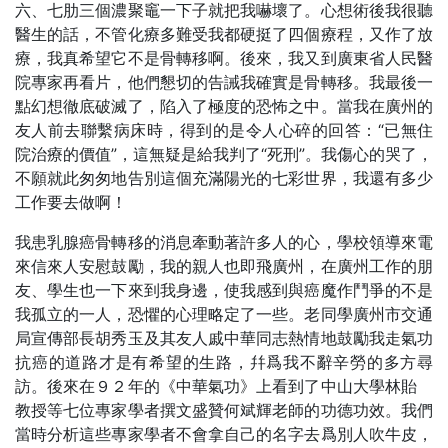
六、七肋三個濃聚竈一下子就把我嚇壞了。心想術後我很聽
醫生的話，不管化療多難受我都硬挺了四個療程，又作了放
療，我真希望它不是骨轉移啊。後來，我又到廣東省人民醫
院專家再看片，他們懇切的告誡我確實是骨轉移。我最後一
點幻想徹底破滅了，陷入了極度的恐怖之中。當我在廣州的
友人前去聯繫病床時，得到的是令人心碎的回答：“已無住
院治療的價值”，這無疑是給我判了“死刑”。我傷心的哭了，
不願就此匆匆地告別這個充滿陽光的七彩世界，我還有多少
工作要去做啊！
我患乳腺癌骨轉移的消息牽動著許多人的心，學校領導來電
來信來人安慰鼓勵，我的親人也即飛廣州，在廣州工作的朋
友、學生也一下來到我身邊，使我感到與癌魔作鬥爭的不是
我孤立的一人，恐懼的心理略定了一些。老同學廣州市交通
局宣傳部長胡秀玉及其友人戚中華同志熱情地鼓勵我走氣功
抗癌的道路才是有希望的生路，幷爲我不辭辛勞的多方尋
訪。後來在９２年的《中華氣功》上看到了中山大學林貽
教授等七位專家學者撰文盛贊何斌輝老師的功德功效。我們
當時分析這些專家學者不會拿自己的名字去爲別人吹牛皮，