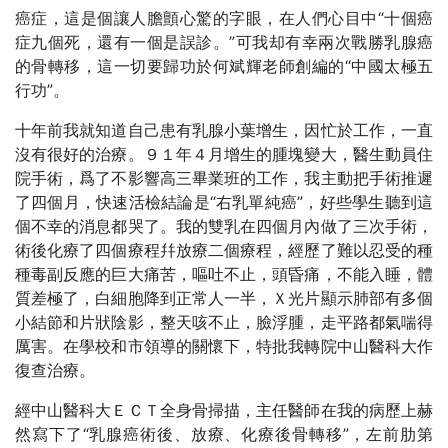
癌症，這是個讓人膽顫心驚的字眼，在人們心目中“十個癌
症九個死，還有一個是誤診。”可我却有幸兩次戰勝乳腺癌
的骨轉移，這一切要歸功於何斌輝老師創編的“中國太極五
行功”。
十年前我就知道自己患有乳腺小葉增生，因忙於工作，一直
沒有很好的治療。９１年４月增生的腫塊變大，醫生動員住
院手術，爲了不影響高三畢業班的工作，我主動把手術推遲
了四個月，快速活檢結論是“右乳單純癌”，好些學生聽到這
個不幸的消息都哭了。我的雙乳在四個月內做了三次手術，
術後化療了四個療程幷放療二個療程，經歷了難以忍受的種
種毒副反應的巨大痛苦，嘔吐不止，頭昏痛，不能入睡，體
質差極了，白細胞降到正常人一半，Ｘ光片顯示肺部有多個
小結節和片狀陰影，整天咳不止，臉浮腫，走平路都氣喘得
厲害。在學校和市領導的關懷下，特批我轉院中山醫科大作
復查治療。
經中山醫科大ＥＣＴ全身骨掃描，主任醫師在我的病歷上赫
然寫下了“乳腺癌術後、放療、化療後骨轉移”，左前肋第