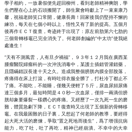
學子相約，一放暑假便先趕回柳州，看到老師精神爽朗，學
生們壓在心上的石頭搬開了，師生聚會時獻上了一束束康乃
馨，祝福老師笑口常開，健康長壽！回家後我仍堅持不懈的
練功，每天在七個小時以上，悟性又有了新的提高。五個月
後再作ＥＣＴ復查，奇迹終于出現了：原左前肋第六七肋的
三個骨轉移竈已完全消失了。何老師創編的“中太功”使我絕
處逢生！
“天有不測風雲，人有旦夕禍福”，９３年１２月我在廣西某
腫瘤醫院婦瘤科的一次沖洗消毒中，某護士插錯管灌錯藥，
且隱瞞錯誤長達十天之久。造成我整個膀胱內膜全部脫落，
疼痛得在床上打滾，有時吐得衣服全髒了，打杜冷丁都止不
了痛。不能吃，不能睡，僅幾天便輕了５斤，尿血尿頻尿痛
達三個多月，最短時間是４０秒一次血尿，僅排一兩滴但膀
胱却象要爆裂一樣鑽心的疼痛。又經歷了一次九死一生的磨
難，體質急劇下降，ＥＣＴ復查時又出現了五個新的骨轉移
竈。在我最困難的日子裏，又想起了何老師的教導，要經得
起大死大活的磨煉，爭取“置之死地而後生”，爲了增强抗病
能力，吃了吐，吐了再吃，精神已經崩潰。不幸中的大幸