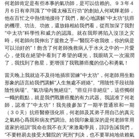
何老師肯定是有些本事的氣功師，是可以信賴的。９３年４
月６日有幸拜識了“中國太極五行功”的創始人何斌輝老師，
他在百忙之中熱情地接待了我們，耐心地講解“中太功”抗癌
的機理、功法、功效，還放錄相給我們看，從而加深了我對
“中太功”科學性和威力的認識。就在我即將陷入沒頂之灾
時，何老師向我伸出了援救之手─“醫院不收我收，你的病是
可以治好的”！飽含了何老師挽救病人于水火之中的一片愛
心，使我在絕望中看到了希望的曙光，我眼睛又一次濕潤
了，我找到了救星，更增强了我戰勝癌魔的信心和勇氣！
當天晚上我就迫不及待地插班習練“中太功”，何老師用生動
形象的語言給我們講解“人生無處不經絡”、“用陰性手段祛除
陰性病場”、“氣功場內無絕症”、“癌症幷非絕症”，這些獨樹
一幟的觀點，就是我們戰勝癌魔的有力武器。我認准了何老
師，認准了“中太功”！我先後參加了一期半普通班和一期
（３０天）抗癌醫療强化班，何老師及其弟子用自己的真元
之氣精心爲我和病友們調治。給我印象最深的是何老師常用
道家的祖訓“我命在我不在天”來激勵學員，諄諄告誡我們，
“不要輕易去接受大醫院的“死刑”判决，也不要單純地依賴氣