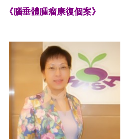
《腦垂體腫瘤康復個案》