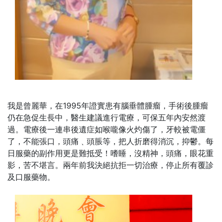
我是曾麗華，在1995年證實患有腦垂體腫瘤，手術後腫瘤
仍在急促生長中，醫生建議進行電療，可保五年內安然渡
過。電療後一連串後遺症如喉嚨像火灼傷了，牙較被電僵
了，不能張口，頭痛﹑頭脹等，把人折磨得消沉，抑鬱。每
日服藥的副作用更是難抵受！嗜睡，沒精神，頭痛，眼花重
影，苦不堪言。兩年前我決絕抗拒一切治療，停止所有覆診
及口服藥物。