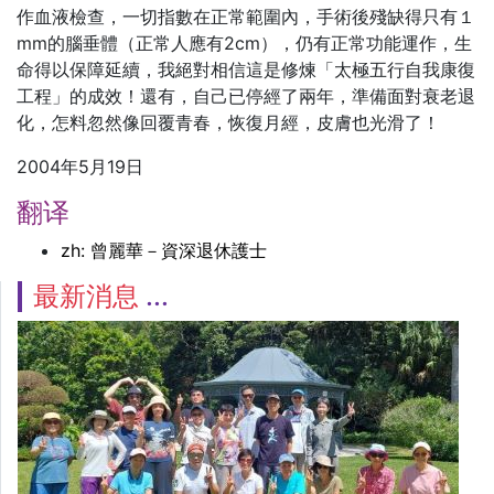
作血液檢查，一切指數在正常範圍內，手術後殘缺得只有１
mm的腦垂體（正常人應有2cm），仍有正常功能運作，生
命得以保障延續，我絕對相信這是修煉「太極五行自我康復
工程」的成效！還有，自己已停經了兩年，準備面對衰老退
化，怎料忽然像回覆青春，恢復月經，皮膚也光滑了！
2004年5月19日
翻译
zh: 曾麗華－資深退休護士
最新消息