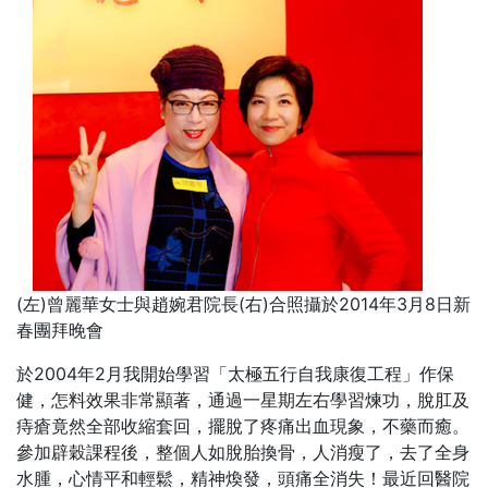
(左)曾麗華女士與趙婉君院長(右)合照攝於2014年3月8日新
春團拜晚會
於2004年2月我開始學習「太極五行自我康復工程」作保
健，怎料效果非常顯著，通過一星期左右學習煉功，脫肛及
痔瘡竟然全部收縮套回，擺脫了疼痛出血現象，不藥而癒。
參加辟穀課程後，整個人如脫胎換骨，人消瘦了，去了全身
水腫，心情平和輕鬆，精神煥發，頭痛全消失！最近回醫院