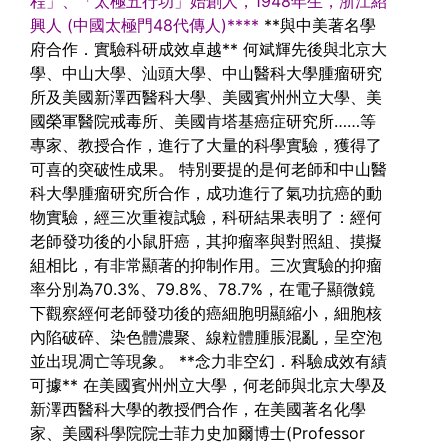
程」、「太極五行功」始創人，1948年生，浙江紹
興人 (中國太極門48代傳人)****
**與中美著名學
府合作．實驗科研成效卓越**
何斌輝先後與北京大
學、中山大學、汕頭大學、中山醫科大學腫瘤研究
所及美國新澤西醫科大學、美國賓州州立大學、美
國榮軍醫院戒毒所、美國肯塔基癌症研究所……等
專家、教授合作，進行了大量的科學實驗，獲得了
可喜的突破性成果。
特別要提的是何老師和中山醫
科大學腫瘤研究所合作，成功進行了氣功抗癌的動
物實驗，經三次重複試驗，科研結果表明了：經何
老師發功後的小鼠肝癌，其抑瘤率與對照組、摸擬
組相比，有非常顯著的抑制作用。三次實驗的抑瘤
率分別為70.3%、79.8%、78.7%，在電子顯微鏡
下觀察經何老師發功後的癌細胞明顯縮小，細胞核
內陷破碎、染色體濃聚、線粒體腫脹混亂，呈空泡
並出現凋亡等現象。
**念力非空幻．科驗成效有績
可據**
在美國賓州州立大學，何老師與北京大學及
新澤西醫科大學的教授們合作，在美國著名化學
家、美國科學院院士菲力史加爾博士(Professor