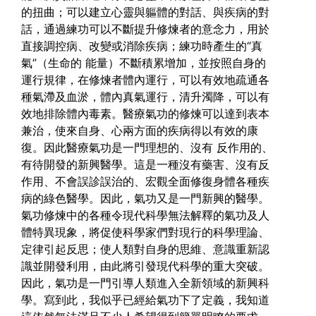
的扭曲；可以建立心靈與軀體的對話、與疾病的對
話，通過練功可以不斷提升修煉者的意念力，用於
直接調控病、改變或消除疾病；練功時產生的“真
氣”（生命的 能量）不斷積累增加，並按照自身的
運行規律，在修煉者體內運行，可以有效地疏通各
種氣滯及血淤，體內真氣運行，清升濁降，可以有
效地排除體內毒素。醫療氣功的修煉可以達到表本
兼治，使來自身、心兩方面的疾病得以有效的康
復。因此醫療氣功是一門理想的、沒有 反作用的、
有待開發的新興醫學。這是一種沒有藥害、沒有反
作用、不會誤診誤治的、宏觀全面修復身體各種疾
病的綠色醫學。因此，氣功又是一門新興的醫學。
氣功修煉中的各種令現代科學無法解釋的氣功及人
體特異現象，將促使科學家們對現行的科學理論、
定律引起反思；使人類對自身的思維、意識重新認
識並開發利用，由此將引發現代科學的重大突破。
因此，氣功是一門引導人類進入全新領域的新興科
學。寫到此，我似乎已經給氣功下了定義，我知道