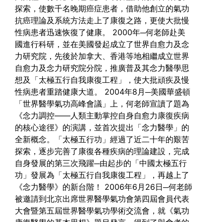
探索，使數千名晚期癌症患者，借助他創立的氣功
抗癌理論及系統方法走上了康復之路，更使大批慢
性病患者迅速恢復了健康。
2000年─何老師赴美
國進行科研，並在美國發起成立了世界自愈力及念
力研究院，先後於加拿大、香港等地相繼成立世界
自愈力及念力研究院分院，推廣普及其念力醫學思
想及「太極五行自我康復工程」，使大批頑疾及慢
性病患者重踏健康大道。
2004年8月─美國華盛頓
「世界醫學氣功高峰會議」上，何老師宣讀了題為
《念力調控——人類主動掌控自身自愈力康復疾病
的核心途徑》的演講，並首次提出「念力醫學」的
全新概念。「太極五行功」經過了近二十年的艱苦
探索，逐步完善了康復各種疾病的理論建設，完成
自身發展的第三次飛躍─由起步的「中國太極五行
功」發展為「太極五行自我康復工程」，再越上了
《念力醫學》的新台階！
2006年6月26日─何老師
被邀請到北京出席世界醫學氣功會第四屆會員代表
大會暨第五屆世界醫學氣功學術交流會，就《氣功