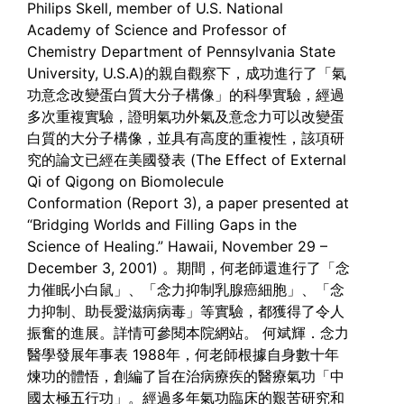
Philips Skell, member of U.S. National
Academy of Science and Professor of
Chemistry Department of Pennsylvania State
University, U.S.A)的親自觀察下，成功進行了「氣
功意念改變蛋白質大分子構像」的科學實驗，經過
多次重複實驗，證明氣功外氣及意念力可以改變蛋
白質的大分子構像，並具有高度的重複性，該項研
究的論文已經在美國發表 (The Effect of External
Qi of Qigong on Biomolecule
Conformation (Report 3), a paper presented at
“Bridging Worlds and Filling Gaps in the
Science of Healing.” Hawaii, November 29 –
December 3, 2001) 。期間，何老師還進行了「念
力催眠小白鼠」、「念力抑制乳腺癌細胞」、「念
力抑制、助長愛滋病病毒」等實驗，都獲得了令人
振奮的進展。詳情可參閱本院網站。
何斌輝．念力
醫學發展年事表
1988年，何老師根據自身數十年
煉功的體悟，創編了旨在治病療疾的醫療氣功「中
國太極五行功」。經過多年氣功臨床的艱苦研究和