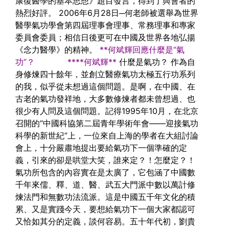
康復醫學的基本思想》題目發言，得到了與會者的
熱烈好評。
2006年6月28日─何老師被選舉為世界
醫學氣功學會第四屆理事會理事、常務理事和專家
委員會委員；相信日後更可在中國及世界各地弘揚
《念力醫學》的精神。
**何斌輝回應什麼是“氣
功”？ ****何斌輝**
什麼是氣功？ 作為自
身修煉四十餘年，並創立醫療氣功太極五行功系列
的我，似乎從未想過這個問題。是啊，在中國、在
古老的氣功發祥地，大多數修煉者都未曾想過、也
很少有人問及這個問題。記得1995年10月，在北京
召開的“中國科協第二屆青年學術年會——迎接氣功
科學的新世紀”上，一位來自上海的學者在大組討論
會上，十分嚴肅地提出要給氣功下一個準確的定
義，引來的卻是哄堂大笑，誰來定？！怎麼定？！
氣功所包含的內容實在是太廣了，它包涵了中國數
千年來儒、釋、道、醫、武五大門派中數以萬計修
煉法門和無數功法流派。這是中國五千年文化的積
累、又是實踐今天，要想給氣功下一個大家都認可
又恰如其分的定義，談何容易。五十年代初，劉貴