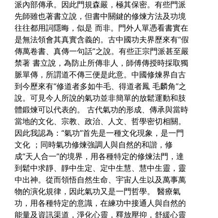
派內部傳承。因此門規森嚴，極其保密。有些門派
先師雖也著書立說，但書中關鍵的修煉方法及功境
往往都用詞隱晦，似是 而非。門外人單憑看書實在
是無法領會其真實含義的。古中國功夫界歷來有“假
傳萬卷書、真傳一句話”之說。有些正宗門派甚至嚴
禁著 書立說，為防止所傳非人，師傅傳授時採取獨
脈單傳，所謂道不傳三便是此意。中國修煉界自古
到今歷來有“修道者多如牛毛、得道者鳳 毛麟角”之
說。可見今人所說的氣功並非簡單的放鬆運動和肢
體鍛煉可以代表的。
古代氣功的形成、傳承與當時
當地的文化、宗教、政治、人文、哲學密切相關。
因此我認為：“氣功”首先是一種文化現象，是一門
文化 ；同時氣功修煉強調人與自然的和諧，修
成“天人合一”的境界，用各種特定的修煉法門，達
到鬆中求靜、靜中生定、定中生慧、慧中生靈，靈
中出神。從而領悟自然生命、宇宙人生以及萬事萬
物的演化規律，因此氣功又是一門哲學。
醫療氣
功，用各種特定的意識，在練功中接通人與自然的
能量及資訊渠道，淨化心靈，釋放壓抑，舒緩心靈