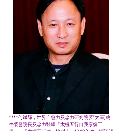
****何斌輝，世界自愈力及念力研究院(亞太區)終
生榮譽院長及念力醫學「太極五行自我康復工