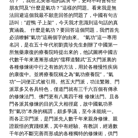
功？”，我在北美各地的講演 中，更時不時會有些
朋友問及“什麼是氣功？”這樣的問題。看來我是無
法回避這個我最不願意回答的問題了，中國有句古
語叫：“趕鴨 子上架”，今天我才意識到這句話的真
實涵義。
什麼是氣功？要回答這個問題，我們首先
必須瞭解“氣功”這兩個字的由來。
“氣功”這一專用
名詞，是在五十年代初劉貴珍先生創辦了中國第一
所無藥康復的療養院時提出來的，他試圖將中國古
代數千年來逐漸形成的“儒釋道醫武”五大門派裏的
各種修煉術中行之有效的方法，用於各種慢性疾病
的康復中。並將療養院稱之為“氣功療養院”，“氣
功”一詞便正式被引用。然五大門派，功法繁雜、門
派眾多又各具特色，僅道門就有三千六百個有傳承
的修煉法門、佛門更有八萬四千種 修煉法門。且各
門各派其修煉的目的又大相徑庭，故中國氣功界
對“氣功”本身的稱謂，頗多爭議，至今未能統一。
而各正宗門派，是門派先人數千年來親身修煉、親
證親悟的實踐積累，其中有經驗、有教訓，經過數
千年的不斷完善而形成的各種獨特的修煉術，供門