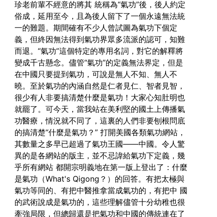
珍老前輩不經意的將其 統稱為“氣功”後，後人約定
俗成，延用至今，且為後人留下了一個永遠無法統
一的難題。期間確有不少人曾試圖為氣功下個定
義，但終因無法得到氣功界眾多流派的認可，知難
而退。“氣功”這個特定的專用名詞，對它的解釋將
變成千古懸念。儘管“氣功”的定義無法界定，但是
在中國只要提到氣功，可說是無人不知、無人不
曉。至於氣功的內涵自然是仁者見仁、智者見智，
很少有人非要搞清楚什麼是氣功！大家心知肚明也
就罷了。可今天，當我站在美利堅的國土上傳播氣
功醫療，情況就不同了，這裏的人們非要刨根問底
的搞清楚“什麼是氣功？”
打開美國各類氣功網站，
其數量之多早已超過了氣功王國——中國。令人驚
異的是各網站的版主，並不忌諱給氣功下定義，幾
乎所有網站 都開宗明義地在第一版上登出了：什麼
是氣功（What's Qigong？）的回答。有把太極與
氣功等同的、有把中醫推拿當成氣功的，有把中 國
的武術說成是氣功的，這些理解儘管十分幼稚也很
牽強局限，但總歸還是把氣功和中國的傳統連在了