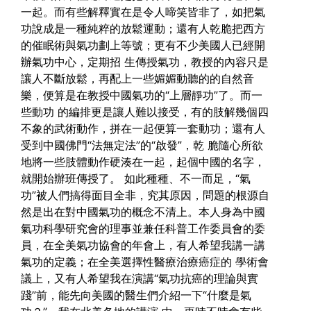
一起。而有些解釋實在是令人啼笑皆非了，如把氣
功說成是一種純粹的放鬆運動；還有人乾脆把西方
的催眠術與氣功劃上等號；更有不少美國人已經開
辦氣功中心，定期招 生傳授氣功，教授的內容只是
讓人不斷放鬆，再配上一些媚媚動聽的的自然音
樂，便算是在教授中國氣功的“上層靜功”了。而一
些動功 的編排更是讓人難以接受，有的肢解幾個四
不象的武術動作，拼在一起便算一套動功；還有人
受到中國佛門“法無定法”的“啟發”，乾 脆隨心所欲
地將一些肢體動作硬湊在一起，起個中國的名字，
就開始辦班傳授了。
如此種種、不一而足，“氣
功”被人們搞得面目全非，究其原因，問題的根源自
然是出在對中國氣功的概念不清上。本人身為中國
氣功科學研究會的理事並兼任科普工作委員會的委
員，在全美氣功協會的年會上，有人希望我講一講
氣功的定義；在全美選擇性醫療治療癌症的 學術會
議上，又有人希望我在演講“氣功抗癌的理論與實
踐”前，能先向美國的醫生們介紹一下“什麼是氣