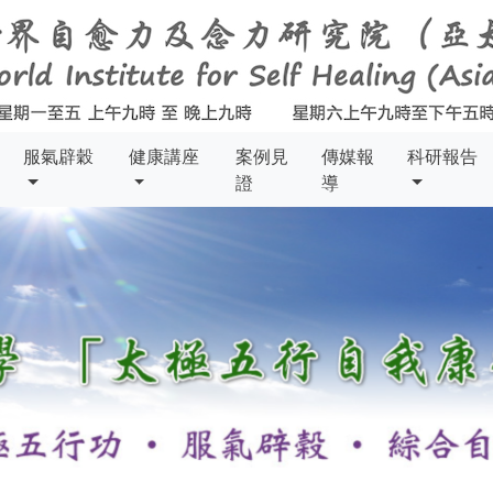
服氣辟穀
健康講座
案例見
傳媒報
科研報告
證
導