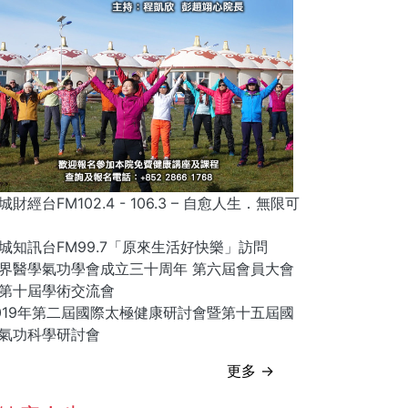
城財經台FM102.4 - 106.3 – 自愈人生．無限可
城知訊台FM99.7「原來生活好快樂」訪問
界醫學氣功學會成立三十周年 第六屆會員大會
第十屆學術交流會
019年第二屆國際太極健康研討會暨第十五屆國
氣功科學研討會
更多 →