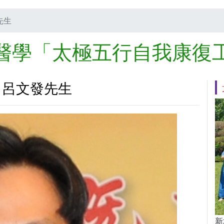
先生
醫學「太極五行自我康復
 呂文發先生
新