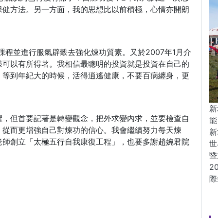
保健方法。另一方面，我的思想比以前積極，心情亦開朗
化課程並進行服氣辟穀去強化煉功質素。又於2007年1月介
樣可以有所得著。我相信最聰明的投資就是投資在自己的
，等到年紀大的時候，活得逍遙健康，不要百病纏身，更
新
懼，但首要記著是轉變觀念，把外求變內求，並要檢查自
能
，從而更增強自己對煉功的信心。我會繼續努力每天煉
新
老師創立「太極五行自我康復工程」，也要多謝趙婉君院
世
暨
2
際