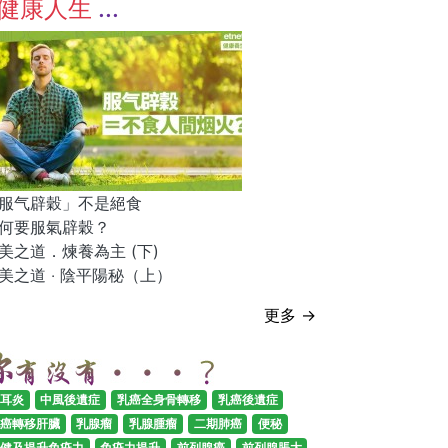
健康人生
服气辟穀」不是絕食
何要服氣辟穀？
美之道．煉養為主 (下)
美之道 ‧ 陰平陽秘（上）
更多 →
耳炎
中風後遺症
乳癌全身骨轉移
乳癌後遺症
癌轉移肝臟
乳腺瘤
乳腺腫瘤
二期肺癌
便秘
健及提升免疫力
免疫力提升
前列腺癌
前列腺脹大