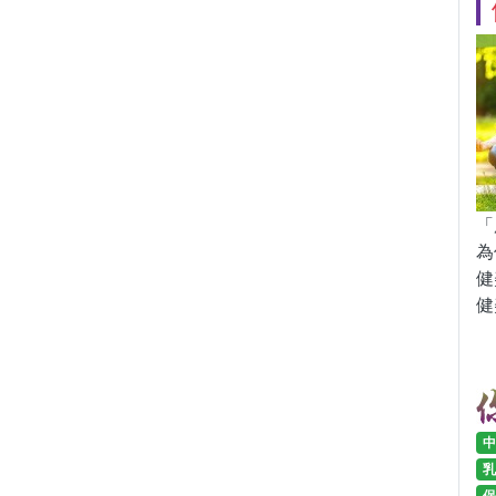
「
為
健
健
中
乳
保