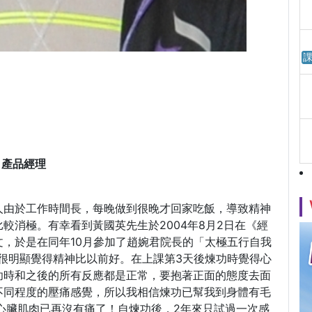
課
產品經理
人由於工作時間長，每晚做到很晚才回家吃飯，導致精神
較消極。有幸看到黃國英先生於2004年8月2日在《經
，於是在同年10月參加了趙婉君院長的「太極五行自我
很明顯覺得精神比以前好。在上課第3天後煉功時覺得心
功時和之後的所有反應都是正常，要抱著正面的態度去面
不同程度的壓痛感覺，所以我相信煉功已幫我到身體有毛
心臟肌肉已再沒有痛了！自煉功後，2年來只試過一次感