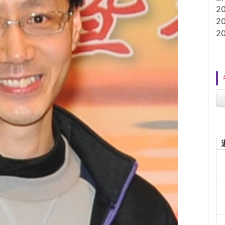
2
2
2