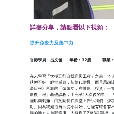
詳盡分享，請點看以下視頻：
提升免疫力及集中力
香港學員﹕呂文發 年齡﹕32歲 職業﹕
在未學習「太極五行自我康復工程」之前，本
狀態不好，經常感冒，新陳代謝慢，而且思想比
濟日報》所寫的「煉氣功，在健康上投資」一文
康復工程」基礎課程，上完第1天課後的早上，
臟肌肉刺痛，由於院長在課堂上告訴我們，煉
對。因為我知道自己從小開始，心臟有時會有
病的地方去自我修服。大概過了2至3星期後，