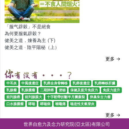
「服气辟穀」不是絕食
為何要服氣辟穀？
健美之道．煉養為主 (下)
健美之道 ‧ 陰平陽秘（上）
更多 →
中耳炎
中風後遺症
乳癌全身骨轉移
乳癌後遺症
乳癌轉移肝臟
乳腺瘤
乳腺腫瘤
二期肺癌
便秘
保健及提升免疫力
免疫力提升
前列腺癌
前列腺脹大
十字靭帶折斷半月瓣撕裂
卵巢朱古力瘤
口水腺腫瘤
哮喘
哮喘病
喉嚨痛
喘息性支氣管炎
更多 →
世界自愈力及念力研究院(亞太區)有限公司