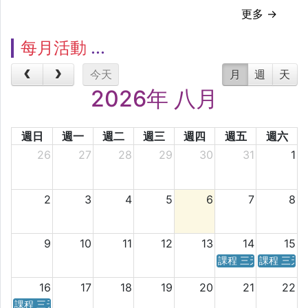
更多 →
每月活動
今天
月
週
天
2026年 八月
週日
週一
週二
週三
週四
週五
週六
26
27
28
29
30
31
1
2
3
4
5
6
7
8
9
10
11
12
13
14
15
課程 三天／六天 時
課程 三天
16
17
18
19
20
21
22
課程 三天／六天 時間表