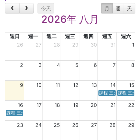
今天
月
週
天
2026年 八月
週日
週一
週二
週三
週四
週五
週六
26
27
28
29
30
31
1
2
3
4
5
6
7
8
9
10
11
12
13
14
15
課程 三天／六天 時
課程 三天
16
17
18
19
20
21
22
課程 三天／六天 時間表
23
24
25
26
27
28
29