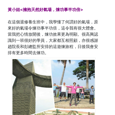
黃小姐<擁抱天然好氣場，煉功事半功倍>
在這個退修養生班中，我學懂了何謂好的氣場，原
來好的氣場令煉功事半功倍，這令我有很大體會。
當我把心情放開後，煉功效果更為明顯。很高興認
識到一班很好的學員，大家都互相照顧，亦很感謝
趙院長和彭總監所安排的這遊煉旅程，日後我會安
排有更多時間去煉功。