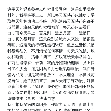
這幾天的退修養生班行程非常緊密，這是出乎我意
料的。我平時要上班，所以每天五時起床煉功，爭
取每天能夠煉功三小時，所以這幾天五時起床都不
成問題。這幾天的行程很精彩，每天起床去看日
出，而今天早上，更見到一邊是月落，一邊是日
出，真的很興奮，這景象對於城市人來說，是很難
得呢。這幾天的行程雖然很緊密，但是生活模式是
我很嚮往的，不用煩惱任何事情，每天只吃飯、煉
功和睡覺，生活非常簡單，所以這幾天非常開心。
在前往退修養生班前，我的身體開始翻病，臉上長
出了不少瘡，這是因為９月份服氣辟穀後，氣在身
體內找病，但是我學會放下，不去理會，不像以前
沒自信，經常戴口罩了。而今天煉了靜功後，好像
連背部都長出了瘡呢。我心想可能連臉部都不夠位
置，瘡要在背部長出吧，這反而讓我更欣喜呢，希
望盡快排出毒素，快速自愈。
我回想我發病的原因是工作壓力太大吧，但是上司
施加的工作壓力難以避免，所以唯有調整自己的心