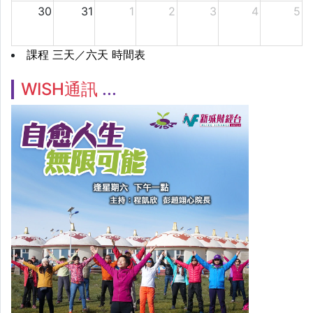
30
31
1
2
3
4
5
課程 三天／六天 時間表
WISH通訊