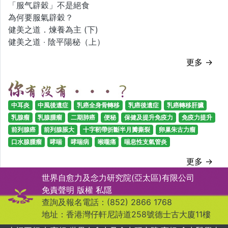
「服气辟穀」不是絕食
為何要服氣辟穀？
健美之道．煉養為主 (下)
健美之道 ‧ 陰平陽秘（上）
更多 →
中耳炎
中風後遺症
乳癌全身骨轉移
乳癌後遺症
乳癌轉移肝臟
乳腺瘤
乳腺腫瘤
二期肺癌
便秘
保健及提升免疫力
免疫力提升
前列腺癌
前列腺脹大
十字靭帶折斷半月瓣撕裂
卵巢朱古力瘤
口水腺腫瘤
哮喘
哮喘病
喉嚨痛
喘息性支氣管炎
更多 →
世界自愈力及念力研究院(亞太區)有限公司
免責聲明
版權
私隱
查詢及報名電話：(852) 2866 1768
地址：香港灣仔軒尼詩道258號德士古大廈11樓