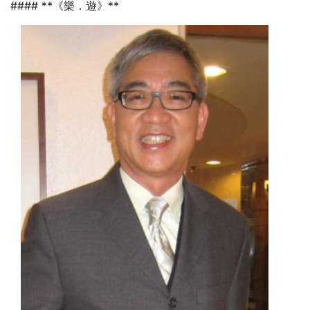
#### **《樂．遊》**