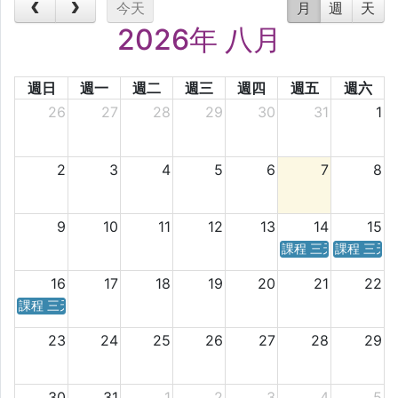
今天
月
週
天
2026年 八月
週日
週一
週二
週三
週四
週五
週六
26
27
28
29
30
31
1
2
3
4
5
6
7
8
9
10
11
12
13
14
15
課程 三天／六天 時
課程 三天
16
17
18
19
20
21
22
課程 三天／六天 時間表
23
24
25
26
27
28
29
30
31
1
2
3
4
5