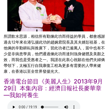
所謂飲水思源，相信所有勤煉此功而得益的學員，都會感謝
過去12年來在港弘揚此功的趙婉君院長及其夫婿彭祖基，在
他俩的辛勤耕耘與推廣下，習此功者已逾萬人，當中也有不
少是非病患學員，他們通過煉此功而達到強身健體及美顏之
效，而我也是受惠者之一。我謹在此衷心祝願在他們夫婦俩
帶領下，太極五行自我康復工程為更多有需要的人帶來健
康，在香港以至全世界發揚光大。
香港電台節目《美麗人生》2013年9月
29日 本集內容：經濟日報社長麥華章
—我如何養生