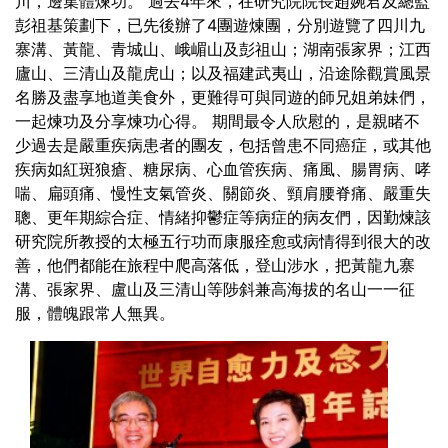
川，邊集體煉功。
過去4年來，在研究院院長趙婉君及總監
彭祖基策劃下，已先後辦了4團遊煉團，分別遊覽了四川九
寨溝、黃龍、青城山、峨嵋山及彭祖山；湖南張家界；江西
廬山、三清山及龍虎山；以及福建武夷山，沿途除觀賞風景
名勝及盡享地道美食外，更難得可與同遊的師兄姐弟妹們，
一起煉功及分享煉功心得。
期間最令人欣慰的，是親睹不
少過去是嚴重疾病患者的團友，包括曾患不同癌症，或其他
疾病如紅斑狼瘡、糖尿病、心血管疾病、痛風、腸胃病、哮
喘、扁頭痛、慢性支氣管炎、關節炎、頸肩腰脊痛、嚴重失
聰、更年期綜合症、情緒抑鬱症等病症的病友們，因勤煉該
研究院所教授的太極五行功而康服痊愈或病情得到很大的改
善，他們都能在旅程中爬高落低，登山涉水，把黃龍九寨
溝、張家界、盧山及三清山等陟斜兼高海拔的名山一一征
服，體魄跟常人無異。