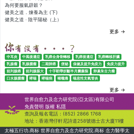
為何要服氣辟穀？
健美之道．煉養為主 (下)
健美之道 ‧ 陰平陽秘（上）
更多 →
中耳炎
中風後遺症
乳癌全身骨轉移
乳癌後遺症
乳癌轉移肝臟
乳腺瘤
乳腺腫瘤
二期肺癌
便秘
保健及提升免疫力
免疫力提升
前列腺癌
前列腺脹大
十字靭帶折斷半月瓣撕裂
卵巢朱古力瘤
口水腺腫瘤
哮喘
哮喘病
喉嚨痛
喘息性支氣管炎
更多 →
世界自愈力及念力研究院(亞太區)有限公司
免責聲明
版權
私隱
查詢及報名電話：(852) 2866 1768
地址：香港灣仔軒尼詩道258號德士古大廈11樓
太極五行功.商标 世界自愈力及念力研究院.商标 念力醫學太