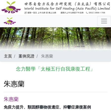
主頁
案例見證
朱惠蘭
念力醫學「太極五行自我康復工程」
朱惠蘭
朱惠蘭
免疫力提升、類固醇藥物後遺症、抑鬱症康復案例