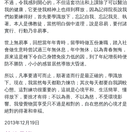
不過，令我感到開心的，不但這套功法和上課除了可以醫治
我的健康，它更使我精神上也得到釋放，因為記得院長說我
們如要練得好，首先要學識放下，忘記自我、忘記我見、執
著。本人是佛教徒，當然明白個中道理，說是容易，要付諸
實行、行動乃非易事。
世上無易事，回想當年年青時，留學時做五份兼職，踏入社
會做生意時曾試過三年無休息，年中無休，以為青春無悔，
原來這是種下令自己身體免疫力低的因，到了年紀增長時便
防不勝防，小小的感冒居然導致大昏迷。
所以，凡事要適可而止，順著道而行是最正確的，學識放
下。現在，我當然每天都勤力煉功；其次每天都要自我調較
心態。這對練功很重要的，這就是心境平和、生活簡單、懂
得放下，要捨才有得；不以為善、不以為慈，不受環境影
響。我發覺物質享受只不過是相對的，自在悠然的心境才是
絕對的得著和幸褔。
2013年12月19日