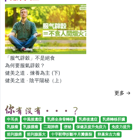
「服气辟穀」不是絕食
為何要服氣辟穀？
健美之道．煉養為主 (下)
健美之道 ‧ 陰平陽秘（上）
更多 →
中耳炎
中風後遺症
乳癌全身骨轉移
乳癌後遺症
乳癌轉移肝臟
乳腺瘤
乳腺腫瘤
二期肺癌
便秘
保健及提升免疫力
免疫力提升
前列腺癌
前列腺脹大
十字靭帶折斷半月瓣撕裂
卵巢朱古力瘤