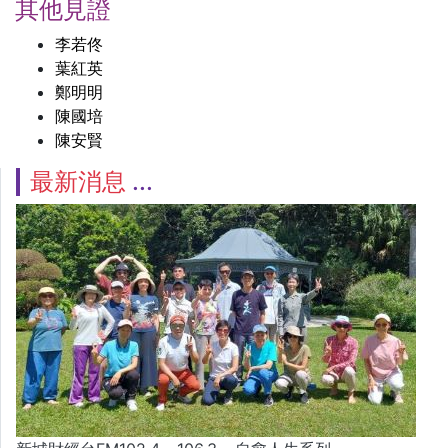
其他見證
李若佟
葉紅英
鄭明明
陳國培
陳安賢
最新消息