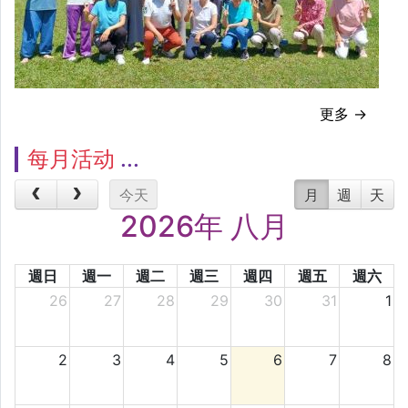
更多 →
每月活动
今天
月
週
天
2026年 八月
週日
週一
週二
週三
週四
週五
週六
26
27
28
29
30
31
1
2
3
4
5
6
7
8