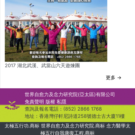
2017 湖北武漢、武當山六天遊煉團
更多 →
世界自愈力及念力研究院(亞太區)有限公司
免責聲明
版權
私隱
查詢及報名電話：(852) 2866 1768
地址：香港灣仔軒尼詩道258號德士古大廈11樓
太極五行功.商标 世界自愈力及念力研究院.商标 念力醫學太
極五行自我康復工程.商标