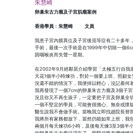
朱慧崎
卵巢朱古力瘤及子宮肌瘤案例
香港學員﹕朱慧崎 文員
我患子宮內膜異位及子宮後屈等症有二十多年
手術，最後一次手術是在1999年中切除一個6c
因咽喉炎而失聲一星期。
在2002年9月經鄰居介紹學習「太極五行自
天花1個半小時煉功，對於一個要上班、照顧女
況還不錯的情況下，我便掉以輕心，沒記着何老
我再發現了一個7cm的卵巢朱古力瘤及3個子宮
況且你又不再生孩子，一定要把子宮及卵巢全
一個不堅定的學員，可能會很擔心、無奈或懷
醫生說我不會做手術。當晚我立即找趙院長替
我將所有家務都放下，當然仍能如常上班，我
兩個月每天煉功6小時，及後每天煉3至3個半小