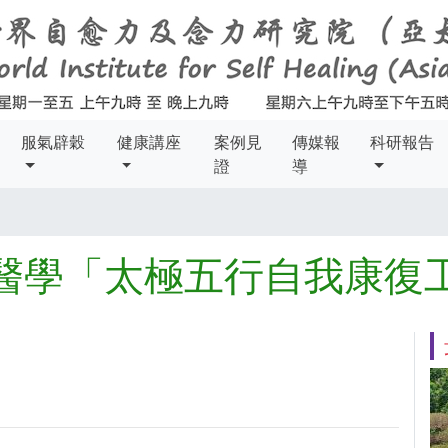
服氣辟穀
健康講座
案例見
傳媒報
科研報告
證
導
醫學「太極五行自我康復