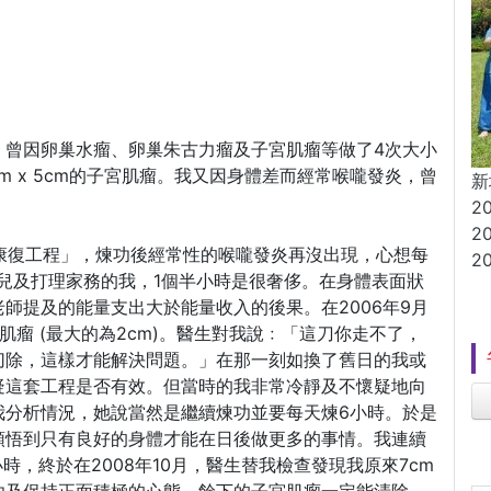
，曾因卵巢水瘤、卵巢朱古力瘤及子宮肌瘤等做了4次大小
m x 5cm的子宮肌瘤。我又因身體差而經常喉嚨發炎，曾
新
2
2
我康復工程」，煉功後經常性的喉嚨發炎再沒出現，心想每
2
兒及打理家務的我，1個半小時是很奢侈。在身體表面狀
師提及的能量支出大於能量收入的後果。在2006年9月
肌瘤 (最大的為2cm)。醫生對我說﹕「這刀你走不了，
切除，這樣才能解決問題。」在那一刻如換了舊日的我或
疑這套工程是否有效。但當時的我非常冷靜及不懷疑地向
我分析情況，她說當然是繼續煉功並要每天煉6小時。於是
領悟到只有良好的身體才能在日後做更多的事情。我連續
時，終於在2008年10月，醫生替我檢查發現我原來7cm