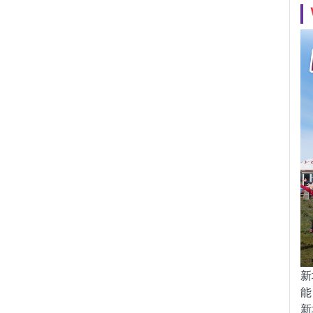
新
能
新