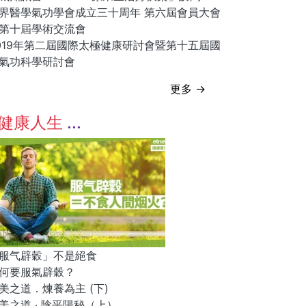
界醫學氣功學會成立三十周年 第六屆會員大會
第十屆學術交流會
019年第二屆國際太極健康研討會暨第十五屆國
氣功科學研討會
更多 →
健康人生
服气辟穀」不是絕食
何要服氣辟穀？
美之道．煉養為主 (下)
美之道 ‧ 陰平陽秘（上）