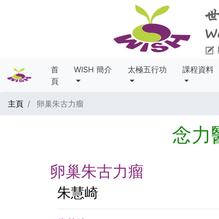
首
WISH 簡介
太極五行功
課程資料
頁
主頁
卵巢朱古力瘤
念力
卵巢朱古力瘤
朱慧崎