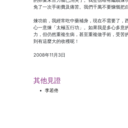
的卵巢朱古力瘤已消失了。我堅信唯有繼續煉
免了一次手術費及痛苦。我們千萬不要慷慨把
煉功前，我經常吃中藥補身，現在不需要了，
心一意煉「太極五行功」。如果我是多心多意
力，但仍然重複生病，甚至重複做手術，受苦
到有這麼大的收穫呢！
2008年11月3日
其他見證
李若佟