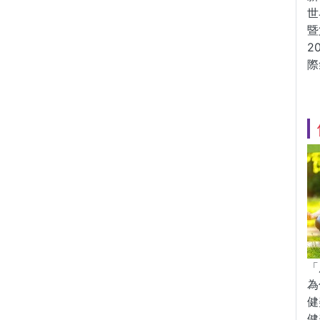
世
暨
2
際
「
為
健
健