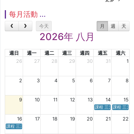
每月活動
今天
月
週
天
2026年 八月
週日
週一
週二
週三
週四
週五
週六
26
27
28
29
30
31
1
2
3
4
5
6
7
8
9
10
11
12
13
14
15
課程 三天／六天 時
課程 三天
16
17
18
19
20
21
22
課程 三天／六天 時間表