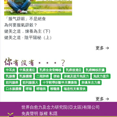
「服气辟穀」不是絕食
為何要服氣辟穀？
健美之道．煉養為主 (下)
健美之道 ‧ 陰平陽秘（上）
更多 →
中耳炎
中風後遺症
乳癌全身骨轉移
乳癌後遺症
乳癌轉移肝臟
乳腺瘤
乳腺腫瘤
二期肺癌
便秘
保健及提升免疫力
免疫力提升
前列腺癌
前列腺脹大
十字靭帶折斷半月瓣撕裂
卵巢朱古力瘤
口水腺腫瘤
哮喘
哮喘病
喉嚨痛
喘息性支氣管炎
更多 →
世界自愈力及念力研究院(亞太區)有限公司
免責聲明
版權
私隱