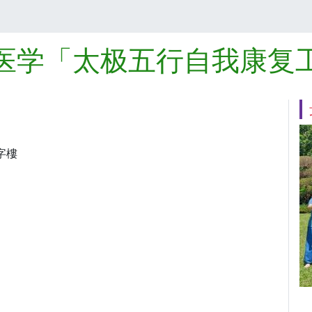
医学「太极五行自我康复
字樓