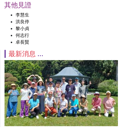
其他見證
李慧生
洪良停
黎小貞
何志行
卓長賢
最新消息