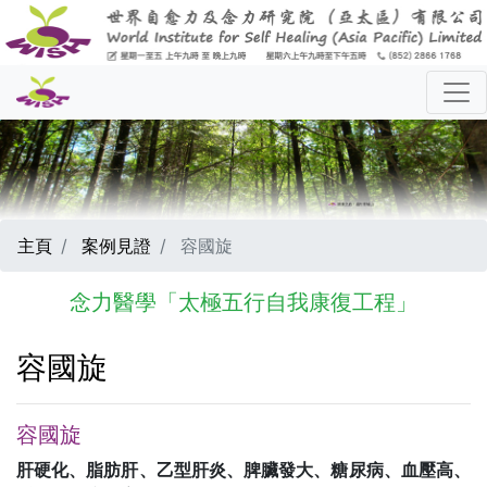
主頁
案例見證
容國旋
念力醫學「太極五行自我康復工程」
容國旋
容國旋
肝硬化、脂肪肝、乙型肝炎、脾臟發大、糖尿病、血壓高、