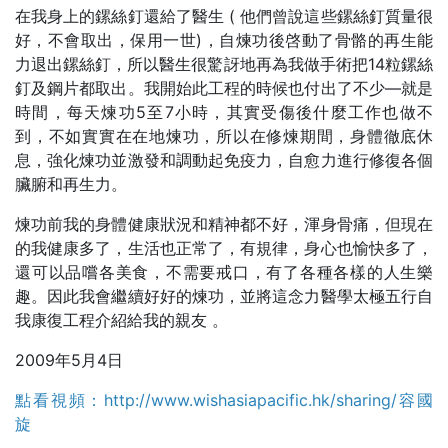
在我身上的鏍絲釘還給了醫生 ( 他們曾說這些鏍絲釘質量很
好，不會取出，保用一世)，自煉功後啓動了骨骼的再生能
力退出鏍絲釘，所以醫生很驚訝地再為我做手術把14粒鏍絲
釘及鋼片都取出。我開始此工程的時候也付出了不少—就是
時間，每天煉功5至7小時，其實受傷後什麼工作也做不
到，不如實實在在地煉功，所以在修煉期間，身體徹底休
息，強化煉功並激發和調動起免疫力，自愈力進行修復各個
臟腑和再生力。
煉功前我的身體健康狀況和精神都不好，渾身骨痛，但現在
的我健康多了，生活也正常了，有規律，身心也愉快多了，
還可以品嚐各美食，不需要戒口，有了各種各樣的人生樂
趣。因此我會繼續好好的煉功，並將這念力醫學太極五行自
我康復工程介紹給我的親友 。
2009年5月4日
點看視頻：
http://www.wishasiapacific.hk/sharing/容國
旋