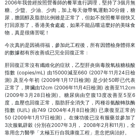
2006年我曾經按照營養師的餐單進行調理，堅持了3個月無
糖、少盬、少油、少肉，加上每天做帶氧運動30分鐘，糖
尿，膽固醇及脂肪比例雖是正常了，但如不按照餐單很快又
打回原形了，香港美食處處，如果不能品嚐這麼好的美味食
物，真是很痛苦呢！
今次真的是因禍得福，參加此工程後，所有因體檢身體得來
的數據都有所改善或已完全回復正常﹕
肝回復正常沒有纖維化的症狀，乙型肝炎病毒脫氧核糖核酸
指數 (copies/mL) 由15000減至660 (2007年11月24日檢
測) 及至今年初 (2009年1月17日檢測) 是少於50即已代表
正常了，脾臟由12cm (2006年11月4日檢測) 改善至11.2cm
(2009年3月28日檢測)。糖尿病由空腹13度改善至5至6
度，血壓也回復正常，脂肪肝全消失了，丙種谷氨酸轉肽酶
指數 (IU/L) 由749 (2004年4月8日檢測) 已康復至正常的
50 (2009年1月17日檢測) 。在煉功後已沒有服藥並參加了
3次服氣辟穀 (分別在2007年3月， 2008年2月和11月)，全
靠用念力醫學「太極五行自我康復工程」意念把病治好。