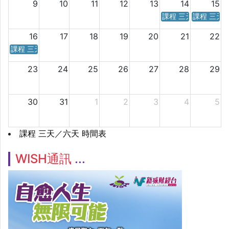
9
10
11
12
13
14
15
課程 三天／六天 時
課程 三天
16
17
18
19
20
21
22
課程 三天／六天 時間表
23
24
25
26
27
28
29
30
31
1
2
3
4
5
課程 三天／六天 時間表
WISH通訊