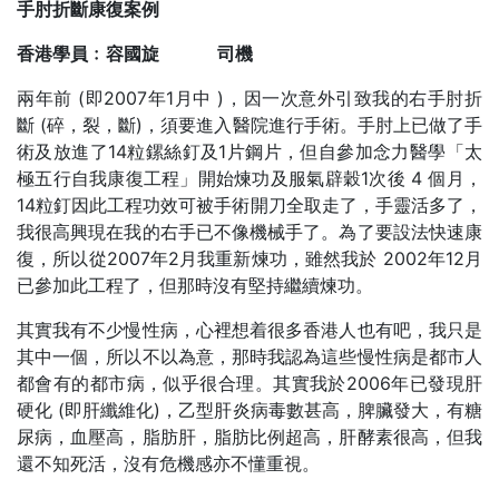
手肘折斷康復案例
香港學員﹕容國旋
司機
兩年前 (即2007年1月中 )，因一次意外引致我的右手肘折
斷 (碎，裂，斷)，須要進入醫院進行手術。手肘上已做了手
術及放進了14粒鏍絲釘及1片鋼片，但自參加念力醫學「太
極五行自我康復工程」開始煉功及服氣辟穀1次後 4 個月，
14粒釘因此工程功效可被手術開刀全取走了，手靈活多了，
我很高興現在我的右手已不像機械手了。為了要設法快速康
復，所以從2007年2月我重新煉功，雖然我於 2002年12月
已參加此工程了，但那時沒有堅持繼續煉功。
其實我有不少慢性病，心裡想着很多香港人也有吧，我只是
其中一個，所以不以為意，那時我認為這些慢性病是都市人
都會有的都市病，似乎很合理。其實我於2006年已發現肝
硬化 (即肝纖維化)，乙型肝炎病毒數甚高，脾臟發大，有糖
尿病，血壓高，脂肪肝，脂肪比例超高，肝酵素很高，但我
還不知死活，沒有危機感亦不懂重視。