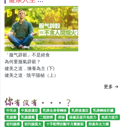
「服气辟穀」不是絕食
為何要服氣辟穀？
健美之道．煉養為主 (下)
健美之道 ‧ 陰平陽秘（上）
更多 →
中耳炎
中風後遺症
乳癌全身骨轉移
乳癌後遺症
乳癌轉移肝臟
乳腺瘤
乳腺腫瘤
二期肺癌
便秘
保健及提升免疫力
免疫力提升
前列腺癌
前列腺脹大
十字靭帶折斷半月瓣撕裂
卵巢朱古力瘤